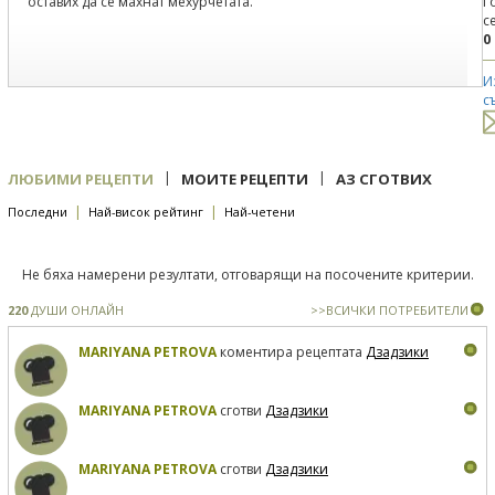
оставих да се махнат мехурчетата.
Г
с
0
И
с
|
|
ЛЮБИМИ РЕЦЕПТИ
МОИТЕ РЕЦЕПТИ
АЗ СГОТВИХ
|
|
Последни
Най-висок рейтинг
Най-четени
Не бяха намерени резултати, отговарящи на посочените критерии.
220
ДУШИ ОНЛАЙН
>>ВСИЧКИ ПОТРЕБИТЕЛИ
MARIYANA PETROVA
коментира рецептата
Дзадзики
MARIYANA PETROVA
сготви
Дзадзики
MARIYANA PETROVA
сготви
Дзадзики