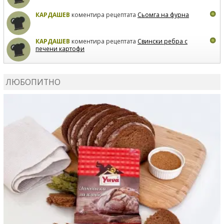
КАРДАШЕВ
коментира рецептата
Сьомга на фурна
КАРДАШЕВ
коментира рецептата
Свински ребра с
печени картофи
ВЛАДИМИРА
сготви
Пилешко с бяло вино и лимон
ЛЮБОПИТНО
MARINA_VITA
коментира рецептата
Киноа със
зеленчуци