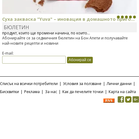
Суха закваска "Yuva" – иновация в домашното приго...
БЮЛЕТИН
Отскоро Лесафр България стартира предлагането на изцяло нов
продукт, който ще промени начина, по който...
Абонирайте се за седмичния бюлетин на Бон Апети и получавайте
най-новите рецепти и новини
E-mail:
Списък на всички потребители
|
Условия за ползване
|
Лични данни
|
Бисквитки
|
Реклама
|
За нас
|
Как да печелите точки
|
Карта на сайта