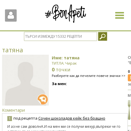
Toggle
navigat
татяна
Име: татяна
О
"
ТИТЛА: Чирак
0
точки
0
Разберете как да печелите повече значки >>
За мен:
з
М
Коментари
под рецепта
Сочен шоколадов кейк без брашно
1
И аз не сам доволнА.И на мен ми се получи мехур,въпреки че го