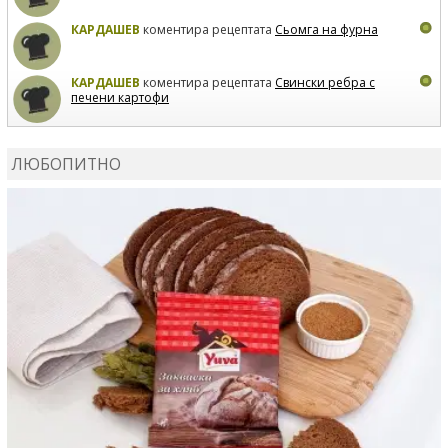
КАРДАШЕВ
коментира рецептата
Сьомга на фурна
КАРДАШЕВ
коментира рецептата
Свински ребра с
печени картофи
ВЛАДИМИРА
сготви
Пилешко с бяло вино и лимон
ЛЮБОПИТНО
MARINA_VITA
коментира рецептата
Киноа със
зеленчуци