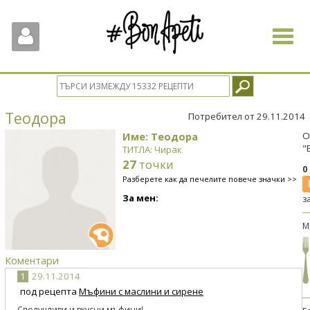
Toggle
navigat
Теодора
Потребител от 29.11.2014
Име: Теодора
О
"
ТИТЛА: Чирак
27
точки
0
Разберете как да печелите повече значки >>
За мен:
з
М
Коментари
1
29.11.2014
под рецепта
Мъфини с маслини и сирене
Сполучливи и вкусни мъфини!