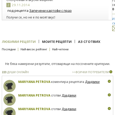
Г
2
29.11.2014
с
0
под рецепта
Запечени картофи с праз
Получи се, но не е по моят вкус!
И
3
29.11.2014
с
под рецепта
Пастет от нахут, мента и магданоз
Изключително лесна и вкусна рецепта!
|
|
ЛЮБИМИ РЕЦЕПТИ
МОИТЕ РЕЦЕПТИ
АЗ СГОТВИХ
|
|
Последни
Най-висок рейтинг
Най-четени
Не бяха намерени резултати, отговарящи на посочените критерии.
223
ДУШИ ОНЛАЙН
>>ВСИЧКИ ПОТРЕБИТЕЛИ
MARIYANA PETROVA
коментира рецептата
Дзадзики
MARIYANA PETROVA
сготви
Дзадзики
MARIYANA PETROVA
сготви
Дзадзики