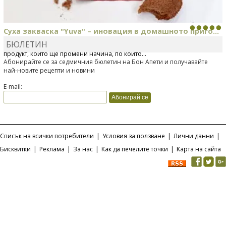
Суха закваска "Yuva" – иновация в домашното приго...
БЮЛЕТИН
Отскоро Лесафр България стартира предлагането на изцяло нов
продукт, който ще промени начина, по който...
Абонирайте се за седмичния бюлетин на Бон Апети и получавайте
най-новите рецепти и новини
E-mail:
Списък на всички потребители
|
Условия за ползване
|
Лични данни
|
Бисквитки
|
Реклама
|
За нас
|
Как да печелите точки
|
Карта на сайта