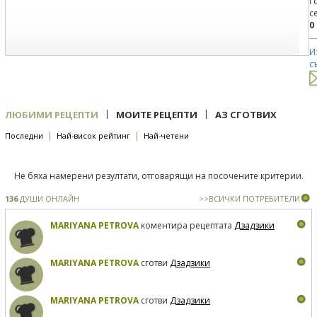
Г
с
0
И
с
|
|
ЛЮБИМИ РЕЦЕПТИ
МОИТЕ РЕЦЕПТИ
АЗ СГОТВИХ
|
|
Последни
Най-висок рейтинг
Най-четени
Не бяха намерени резултати, отговарящи на посочените критерии.
136
ДУШИ ОНЛАЙН
>>ВСИЧКИ ПОТРЕБИТЕЛИ
MARIYANA PETROVA
коментира рецептата
Дзадзики
MARIYANA PETROVA
сготви
Дзадзики
MARIYANA PETROVA
сготви
Дзадзики