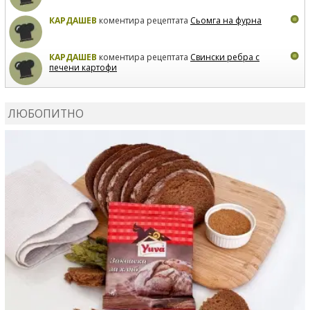
КАРДАШЕВ
коментира рецептата
Сьомга на фурна
КАРДАШЕВ
коментира рецептата
Свински ребра с
печени картофи
ВЛАДИМИРА
сготви
Пилешко с бяло вино и лимон
ЛЮБОПИТНО
MARINA_VITA
коментира рецептата
Киноа със
зеленчуци