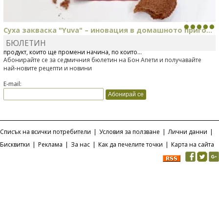
Суха закваска "Yuva" – иновация в домашното приго...
БЮЛЕТИН
Отскоро Лесафр България стартира предлагането на изцяло нов
продукт, който ще промени начина, по който...
Абонирайте се за седмичния бюлетин на Бон Апети и получавайте
най-новите рецепти и новини
E-mail:
Списък на всички потребители
|
Условия за ползване
|
Лични данни
|
Бисквитки
|
Реклама
|
За нас
|
Как да печелите точки
|
Карта на сайта