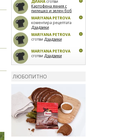
ДИАНА
сготви
Картофена яхния с
пилешко и зелен боб
MARIYANA PETROVA
коментира рецептата
Дзадзики
MARIYANA PETROVA
сготви
Дзадзики
MARIYANA PETROVA
сготви
Дзадзики
КАРДАШЕВ
коментира
рецептата
Сьомга на
ЛЮБОПИТНО
фурна
КАРДАШЕВ
коментира
рецептата
Свински
ребра с печени
картофи