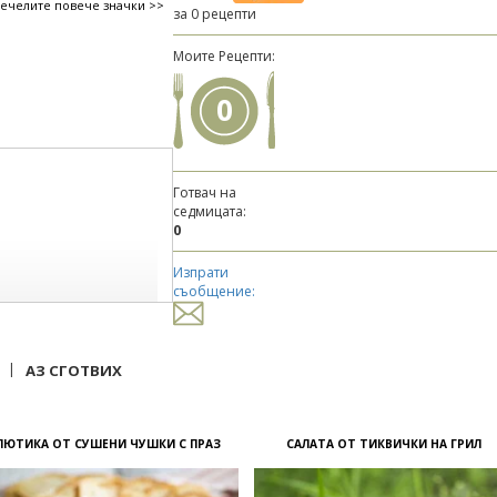
печелите повече значки >>
за 0 рецепти
Моите Рецепти:
0
Готвач на
седмицата:
0
Изпрати
съобщение:
|
АЗ СГОТВИХ
ЛЮТИКА ОТ СУШЕНИ ЧУШКИ С ПРАЗ
САЛАТА ОТ ТИКВИЧКИ НА ГРИЛ