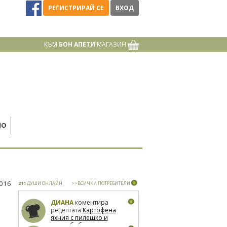
РЕГИСТРИРАЙ СЕ
ВХОД
КЪМ
БОН АПЕТИ
МАГАЗИН
НО
2016
211
ДУШИ ОНЛАЙН
>>ВСИЧКИ ПОТРЕБИТЕЛИ
ДИАНА
коментира
рецептата
Картофена
яхния с пилешко и
зелен боб