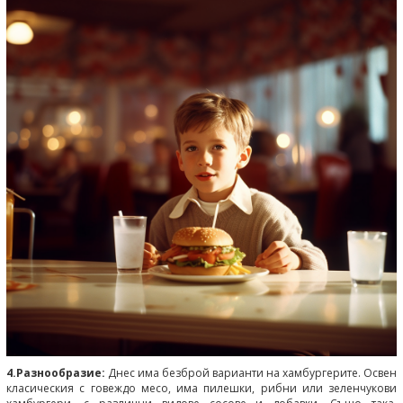
4.Разнообразие:
Днес има безброй варианти на хамбургерите. Освен
класическия с говеждо месо, има пилешки, рибни или зеленчукови