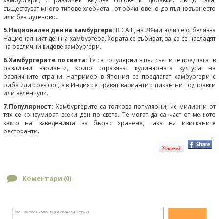
хамбургери, с различни видове сосове и добавки. Също така,
съществуват много типове хлебчета - от обикновено до пълнозърнесто
или безглутеново.
5.Национален ден на хамбургера:
В САЩ на 28-ми юли се отбелязва
Националният ден на хамбургера. Хората се събират, за да се насладят
на различни видове хамбургери.
6.Хамбургерите по света:
Те са популярни в цял свят и се предлагат в
различни варианти, които отразяват кулинарната култура на
различните страни. Например в Япония се предлагат хамбургери с
риба или соев сос, а в Индия се правят варианти с пикантни подправки
или зеленчуци.
7.Популярност:
Хамбургерите са толкова популярни, че милиони от
тях се консумират всеки ден по света. Те могат да са част от менюто
както на заведенията за бързо хранене, така на изисканите
ресторанти.
Коментари (
0
)