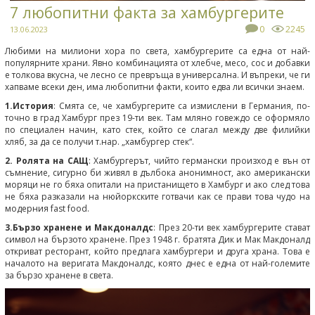
7 любопитни факта за хамбургерите
0
2245
13.06.2023
Любими на милиони хора по света, хамбургерите са една от най-
популярните храни. Явно комбинацията от хлебче, месо, сос и добавки
е толкова вкусна, че лесно се превръща в универсална. И въпреки, че ги
хапваме всеки ден, има любопитни факти, които едва ли всички знаем.
1.История
: Смята се, че хамбургерите са измислени в Германия, по-
точно в град Хамбург през 19-ти век. Там мляно говеждо се оформяло
по специален начин, като стек, който се слагал между две филийки
хляб, за да се получи т.нар. „хамбургер стек“.
2. Ролята на САЩ
: Хамбургерът, чийто германски произход е вън от
съмнение, сигурно би живял в дълбока анонимност, ако американски
моряци не го бяха опитали на пристанището в Хамбург и ако след това
не бяха разказали на нюйоркските готвачи как се прави това чудо на
модерния fast food.
3.Бързо хранене и Макдоналдс
: През 20-ти век хамбургерите стават
символ на бързото хранене. През 1948 г. братята Дик и Мак Макдоналд
откриват ресторант, който предлага хамбургери и друга храна. Това е
началото на веригата Макдоналдс, която днес е една от най-големите
за бързо хранене в света.