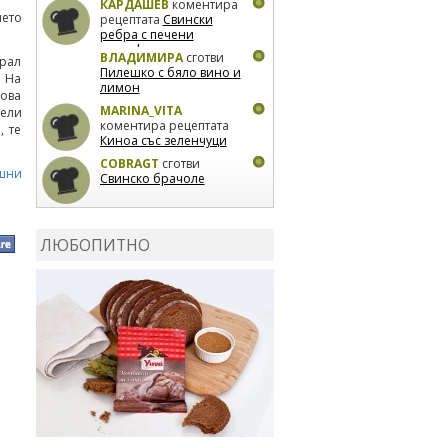
КАРДАШЕВ
коментира
мето
рецептата
Свински
ребра с печени
картофи
ВЛАДИМИРА
сготви
крал
Пилешко с бяло вино и
. На
лимон
нова
MARINA_VITA
жели
коментира рецептата
, те
Киноа със зеленчуци
COBRAGT
сготви
шни
Свинско брачоле
EVTEDI
сготви
Печени
свински ребра
ЛЮБОПИТНО
DANKOLOVA
сготви
Фокача със синьо
сирене, лук и орехи