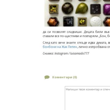
да си позволят сладкиши. Децата били във
ставали все по-щастливи и повтаряли „Бон, б
След като вече знаете откъде идва думата,
бонбони на Жак Пепен
, лично изпробвана от
Снимка: Instagram / luisamado777
Коментари (
0
)