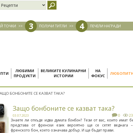
3
4
Й ТОЧКИ
>>
ПОЛУЧИ ТИТЛИ
>>
ПЕЧЕЛИ НАГРАДИ
ЛЮБИМИ
ВЕЛИКИТЕ КУЛИНАРНИ
НА
ЕПТИ
ЛЮБОПИТ
ПРОДУКТИ
ИСТОРИИ
ФОКУС
АЩО БОНБОНИТЕ СЕ КАЗВАТ ТАКА?
Защо бонбоните се казват така?
0
2
03.07.2023
Знаете ли откъде идва думата
бонбон
? Тези от вас, които имат б
представа от френски език вероятно ще се сетят веднага –
френското бон, което означава добър. И ще бъдат прави.