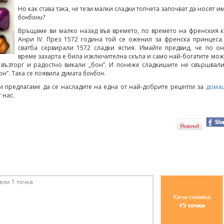
Но как става така, че тези малки сладки топчета започват да носят и
бонбони?
Връщаме ви малко назад във времето, по времето на френския 
Анри ІV. През 1572 година той се оженил за френска принцеса
сватба сервирали 1572 сладки ястия. Имайте предвид, че по о
време захарта е била изключителна скъпа и само най-богатите мо
 възторг и радостно викали „бон”. И понеже сладкишите не свършвали
он”. Така се появила думата
бонбон
.
 ви предлагаме да се насладите на една от най-добрите рецепти за
дома
 нас.