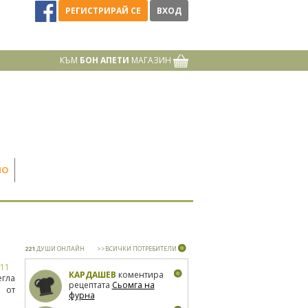
РЕГИСТРИРАЙ СЕ
ВХОД
КЪМ
БОН АПЕТИ
МАГАЗИН
НО
221
ДУШИ ОНЛАЙН
>>ВСИЧКИ ПОТРЕБИТЕЛИ
311
КАРДАШЕВ
коментира
егла
рецептата
Сьомга на
 от
фурна