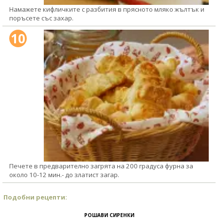
Намажете кифличките с разбития в прясното мляко жълтък и
поръсете със захар.
10
Печете в предварително загрята на 200 градуса фурна за
около 10-12 мин.- до златист загар.
Подобни рецепти:
РОШАВИ СИРЕНКИ