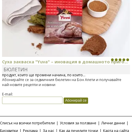
Суха закваска "Yuva" – иновация в домашното приго...
БЮЛЕТИН
Отскоро Лесафр България стартира предлагането на изцяло нов
продукт, който ще промени начина, по който...
Абонирайте се за седмичния бюлетин на Бон Апети и получавайте
най-новите рецепти и новини
E-mail:
Списък на всички потребители
|
Условия за ползване
|
Лични данни
|
Бисквитки
|
Реклама
|
За нас
|
Как да печелите точки
|
Карта на сайта