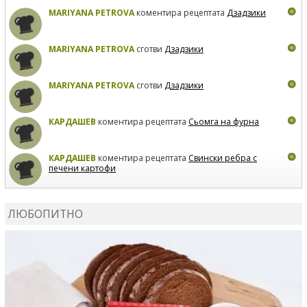
MARIYANA PETROVA
коментира рецептата
Дзадзики
MARIYANA PETROVA
сготви
Дзадзики
MARIYANA PETROVA
сготви
Дзадзики
КАРДАШЕВ
коментира рецептата
Сьомга на фурна
КАРДАШЕВ
коментира рецептата
Свински ребра с
печени картофи
ВЛАДИМИРА
сготви
Пилешко с бяло вино и лимон
ЛЮБОПИТНО
MARINA_VITA
коментира рецептата
Киноа със
зеленчуци