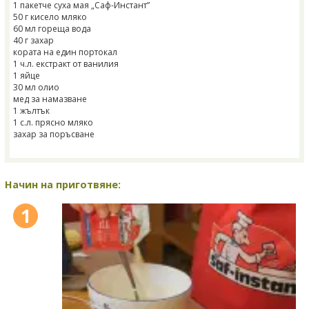
1 пакетче суха мая „Саф-Инстант”
50 г кисело мляко
60 мл гореща вода
40 г захар
кората на един портокал
1 ч.л. екстракт от ванилия
1 яйце
30 мл олио
мед за намазване
1 жълтък
1 с.л. прясно мляко
захар за поръсване
Начин на приготвяне:
1