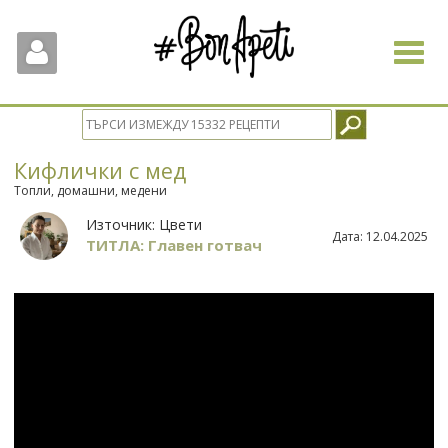
Toggle
navigat
Кифлички с мед
Топли, домашни, медени
Източник:
Цвети
Дата:
12.04.2025
ТИТЛА: Главен готвач