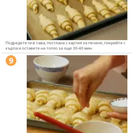
Подредете ги в тава, постлана с хартия за печене, покрийте с
кърпа и оставете на топло за още 30-40 мин.
9