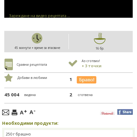
Зареждане на видео рецептата ...
45 минути + време за втасване
16 бр.
Аз сготвих!
Сравни рецептата
+ 3 точки
Добави в любими
1
45 004
2
видяна
сготвена
Необходими продукти:
250 г брашно