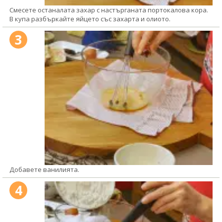
Смесете останалата захар с настърганата портокалова кора.
В купа разбъркайте яйцето със захарта и олиото.
3
Добавете ванилията.
4