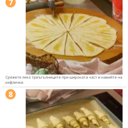
7
Срежете леко триъгълниците при широката част и навийте на
кифлички.
8