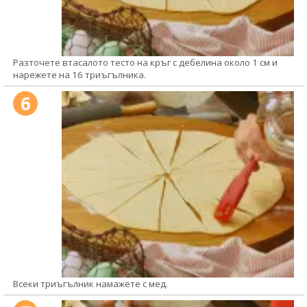
Разточете втасалото тесто на кръг с дебелина около 1 см и
нарежете на 16 триъгълника.
6
Всеки триъгълник намажете с мед.