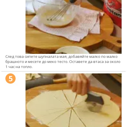
След това сипете шупналата мая, добавяйте малко по малко
брашното и месете до меко тесто. Оставете да втаса за около
1 час на топло.
5