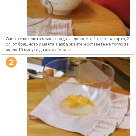
Смесете киселото мляко с водата, добавете 1 с.л. от захарта, 2
с.л. от брашното и маята. Разбъркайте и оставете на топло за
около 10 минути да шупне маята.
2