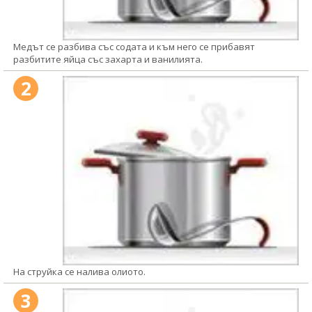
Медът се разбива със содата и към него се прибавят
разбитите яйца със захарта и ванилията.
2
На струйка се налива олиото.
3