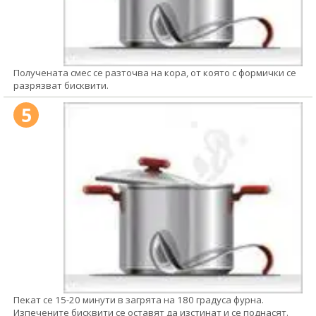
Получената смес се разточва на кора, от която с формички се
разрязват бисквити.
5
Пекат се 15-20 минути в загрята на 180 градуса фурна.
Изпечените бисквити се оставят да изстинат и се поднасят.