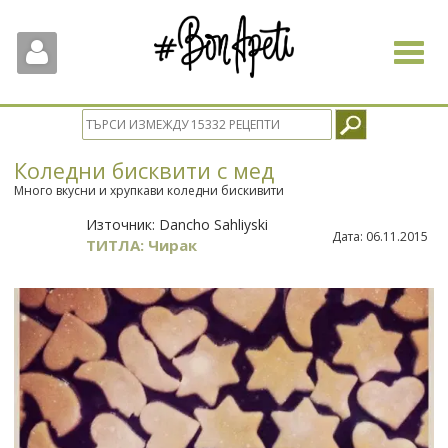
Toggle
navigat
Коледни бисквити с мед
Много вкусни и хрупкави коледни бискивити
Източник:
Dancho Sahliyski
Дата:
06.11.2015
ТИТЛА: Чирак