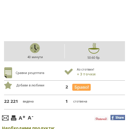
40 минути
50-60 бр.
Аз сготвих!
Сравни рецептата
+ 3 точки
Добави в любими
2
22 221
1
видяна
сготвена
Необходими продукти: