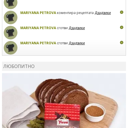
MARIYANA PETROVA
коментира рецептата
Дзадзики
MARIYANA PETROVA
сготви
Дзадзики
MARIYANA PETROVA
сготви
Дзадзики
КАРДАШЕВ
коментира рецептата
Сьомга на фурна
ЛЮБОПИТНО
КАРДАШЕВ
коментира рецептата
Свински ребра с
печени картофи