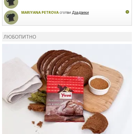
MARIYANA PETROVA
сготви
Дзадзики
КАРДАШЕВ
коментира рецептата
Сьомга на фурна
ЛЮБОПИТНО
КАРДАШЕВ
коментира рецептата
Свински ребра с
печени картофи