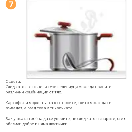
7
Съвети:
След като сте въвели тези зеленчуци може да правите
различни комбинации от тях.
Картофът и морковът са от първите, които могат да се
въведат, а след това и тиквичката.
За чушката трябва да се уверите, че след като я сварите, сте я
обелили добре и няма люспички.