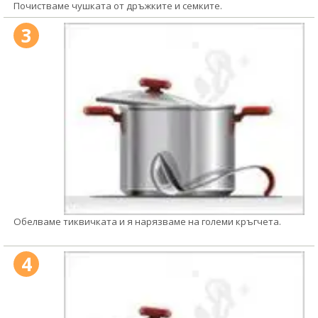
Почистваме чушката от дръжките и семките.
3
Обелваме тиквичката и я нарязваме на големи кръгчета.
4