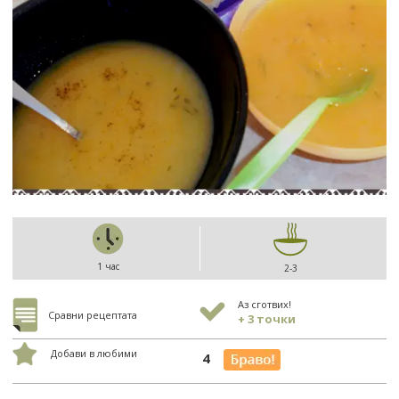
1 час
2-3
Аз сготвих!
Сравни рецептата
+ 3 точки
Добави в любими
4