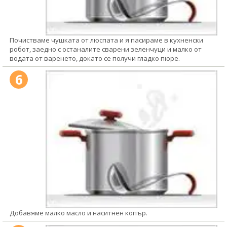
Почистваме чушката от люспата и я пасираме в кухненски
робот, заедно с останалите сварени зеленчуци и малко от
водата от варенето, докато се получи гладко пюре.
6
Добавяме малко масло и наситнен копър.