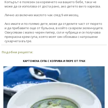
Копърът е полезен за коремчето на вашето бебе, така че
може да се използва от доста рано, ако детето ви го харесва.
Лично аз включих маслото чак след 9-ия месец.
Ако имате и по-голямо дете, може да отделите част от пюрето
и да прибавите още от бульона, в който са врели зеленчуците.
Овкусявам с малко черен пипер, сол и чубрица и се получава
прекрасна крем супа, която моят син обожава с натрошени
сухарчета вътре.
Подобни рецепти:
КАРТОФЕНА СУПА С КОПРИВА И ПЮРЕ ОТ ГРАХ