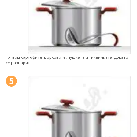
Готвим картофите, морковите, чушката и тиквичката, докато
се разварят.
5