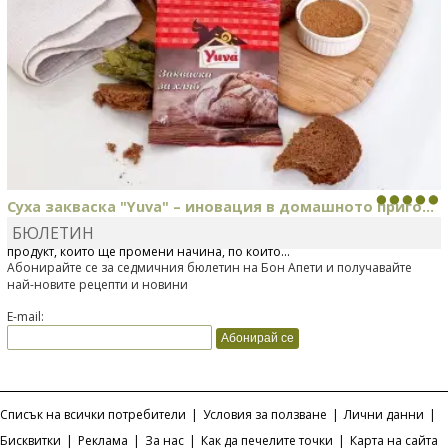
Суха закваска "Yuva" – иновация в домашното приго...
БЮЛЕТИН
Отскоро Лесафр България стартира предлагането на изцяло нов
продукт, който ще промени начина, по който...
Абонирайте се за седмичния бюлетин на Бон Апети и получавайте
най-новите рецепти и новини
E-mail:
Списък на всички потребители
|
Условия за ползване
|
Лични данни
|
Бисквитки
|
Реклама
|
За нас
|
Как да печелите точки
|
Карта на сайта