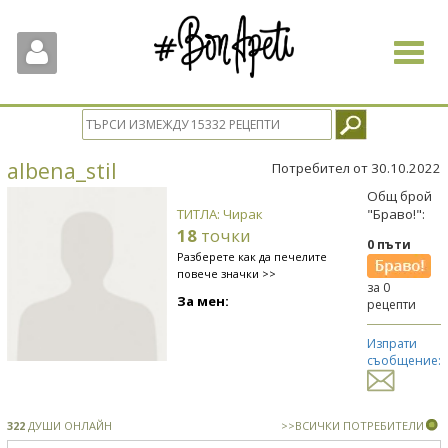
Toggle
navigat
albena_stil
Потребител от 30.10.2022
Общ брой
ТИТЛА: Чирак
"Браво!":
18
точки
0 пъти
Разберете как да печелите
повече значки >>
за 0
За мен:
рецепти
Изпрати
съобщение:
322
ДУШИ ОНЛАЙН
>>ВСИЧКИ ПОТРЕБИТЕЛИ