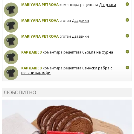
MARIYANA PETROVA
коментира рецептата
Дзадзики
MARIYANA PETROVA
сготви
Дзадзики
MARIYANA PETROVA
сготви
Дзадзики
КАРДАШЕВ
коментира рецептата
Сьомга на фурна
КАРДАШЕВ
коментира рецептата
Свински ребра с
печени картофи
ВЛАДИМИРА
сготви
Пилешко с бяло вино и лимон
ЛЮБОПИТНО
MARINA_VITA
коментира рецептата
Киноа със
зеленчуци