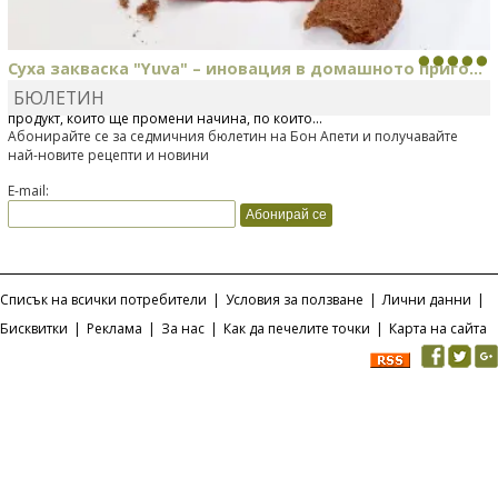
Суха закваска "Yuva" – иновация в домашното приго...
БЮЛЕТИН
Отскоро Лесафр България стартира предлагането на изцяло нов
продукт, който ще промени начина, по който...
Абонирайте се за седмичния бюлетин на Бон Апети и получавайте
най-новите рецепти и новини
E-mail:
Списък на всички потребители
|
Условия за ползване
|
Лични данни
|
Бисквитки
|
Реклама
|
За нас
|
Как да печелите точки
|
Карта на сайта