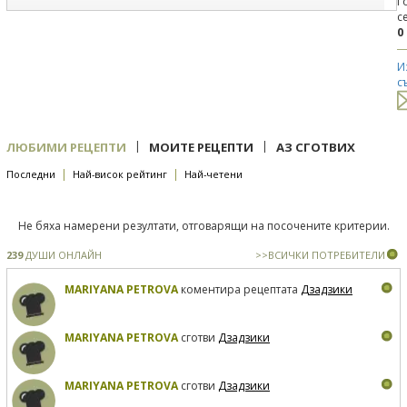
Г
с
0
И
с
|
|
ЛЮБИМИ РЕЦЕПТИ
МОИТЕ РЕЦЕПТИ
АЗ СГОТВИХ
|
|
Последни
Най-висок рейтинг
Най-четени
Не бяха намерени резултати, отговарящи на посочените критерии.
239
ДУШИ ОНЛАЙН
>>ВСИЧКИ ПОТРЕБИТЕЛИ
MARIYANA PETROVA
коментира рецептата
Дзадзики
MARIYANA PETROVA
сготви
Дзадзики
MARIYANA PETROVA
сготви
Дзадзики