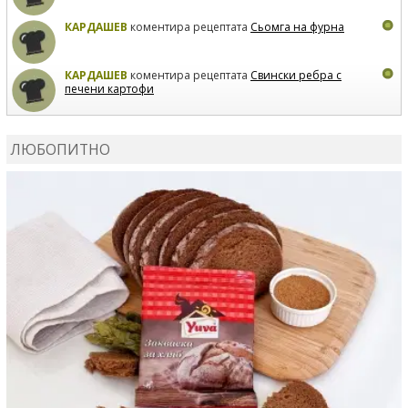
КАРДАШЕВ
коментира рецептата
Сьомга на фурна
КАРДАШЕВ
коментира рецептата
Свински ребра с
печени картофи
ВЛАДИМИРА
сготви
Пилешко с бяло вино и лимон
ЛЮБОПИТНО
MARINA_VITA
коментира рецептата
Киноа със
зеленчуци