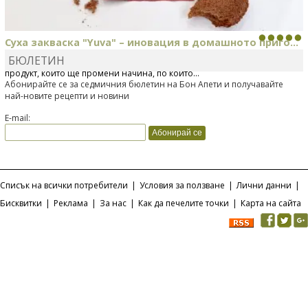
Суха закваска "Yuva" – иновация в домашното приго...
БЮЛЕТИН
Отскоро Лесафр България стартира предлагането на изцяло нов
продукт, който ще промени начина, по който...
Абонирайте се за седмичния бюлетин на Бон Апети и получавайте
най-новите рецепти и новини
E-mail:
Списък на всички потребители
|
Условия за ползване
|
Лични данни
|
Бисквитки
|
Реклама
|
За нас
|
Как да печелите точки
|
Карта на сайта