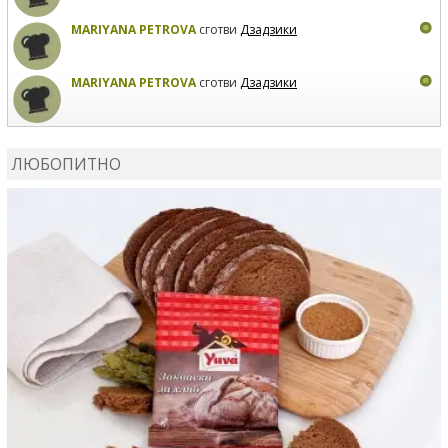
MARIYANA PETROVA
сготви
Дзадзики
MARIYANA PETROVA
сготви
Дзадзики
КАРДАШЕВ
коментира рецептата
Сьомга на фурна
ЛЮБОПИТНО
КАРДАШЕВ
коментира рецептата
Свински ребра с
печени картофи