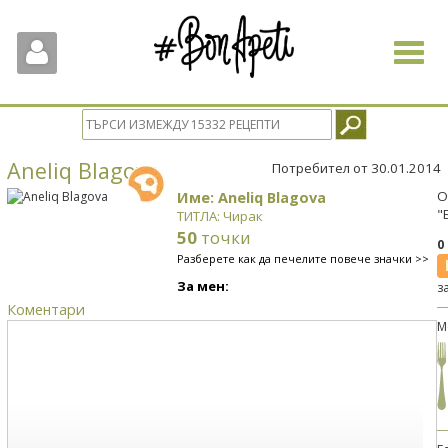
Toggle
navigat
Aneliq Blagova
Потребител от 30.01.2014
Име: Aneliq Blagova
О
"
ТИТЛА: Чирак
50
точки
0
Разберете как да печелите повече значки >>
За мен:
з
Коментари
М