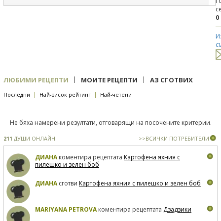
Г
с
0
И
с
|
|
ЛЮБИМИ РЕЦЕПТИ
МОИТЕ РЕЦЕПТИ
АЗ СГОТВИХ
|
|
Последни
Най-висок рейтинг
Най-четени
Не бяха намерени резултати, отговарящи на посочените критерии.
211
ДУШИ ОНЛАЙН
>>ВСИЧКИ ПОТРЕБИТЕЛИ
ДИАНА
коментира рецептата
Картофена яхния с
пилешко и зелен боб
ДИАНА
сготви
Картофена яхния с пилешко и зелен боб
MARIYANA PETROVA
коментира рецептата
Дзадзики