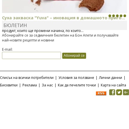
Суха закваска "Yuva" – иновация в домашното приго...
БЮЛЕТИН
Отскоро Лесафр България стартира предлагането на изцяло нов
продукт, който ще промени начина, по който...
Абонирайте се за седмичния бюлетин на Бон Апети и получавайте
най-новите рецепти и новини
E-mail:
Списък на всички потребители
|
Условия за ползване
|
Лични данни
|
Бисквитки
|
Реклама
|
За нас
|
Как да печелите точки
|
Карта на сайта