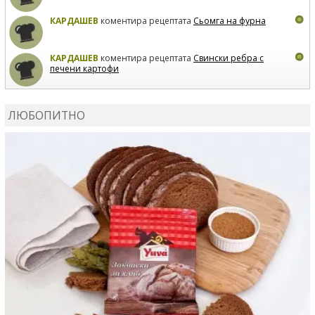
КАРДАШЕВ
коментира рецептата
Сьомга на фурна
КАРДАШЕВ
коментира рецептата
Свински ребра с
печени картофи
ВЛАДИМИРА
сготви
Пилешко с бяло вино и лимон
ЛЮБОПИТНО
MARINA_VITA
коментира рецептата
Киноа със
зеленчуци