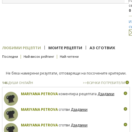
Г
с
0
И
с
|
|
ЛЮБИМИ РЕЦЕПТИ
МОИТЕ РЕЦЕПТИ
АЗ СГОТВИХ
|
|
Последни
Най-висок рейтинг
Най-четени
Не бяха намерени резултати, отговарящи на посочените критерии.
146
ДУШИ ОНЛАЙН
>>ВСИЧКИ ПОТРЕБИТЕЛИ
MARIYANA PETROVA
коментира рецептата
Дзадзики
MARIYANA PETROVA
сготви
Дзадзики
MARIYANA PETROVA
сготви
Дзадзики