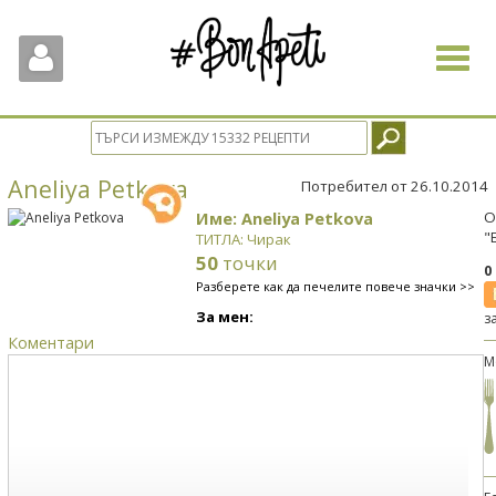
Toggle
navigat
Aneliya Petkova
Потребител от 26.10.2014
Име: Aneliya Petkova
О
"
ТИТЛА: Чирак
50
точки
0
Разберете как да печелите повече значки >>
За мен:
з
Коментари
М