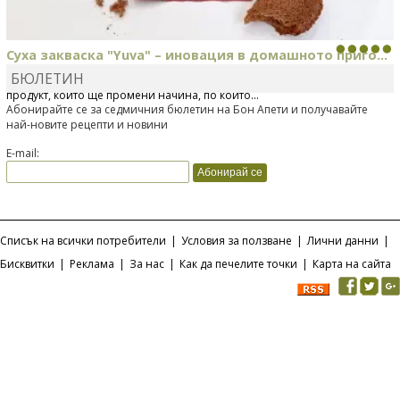
Суха закваска "Yuva" – иновация в домашното приго...
БЮЛЕТИН
Отскоро Лесафр България стартира предлагането на изцяло нов
продукт, който ще промени начина, по който...
Абонирайте се за седмичния бюлетин на Бон Апети и получавайте
най-новите рецепти и новини
E-mail:
Списък на всички потребители
|
Условия за ползване
|
Лични данни
|
Бисквитки
|
Реклама
|
За нас
|
Как да печелите точки
|
Карта на сайта