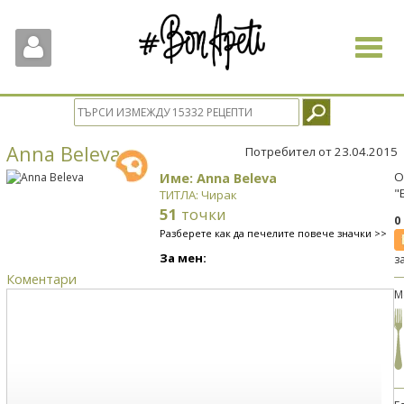
Toggle
navigat
Anna Beleva
Потребител от 23.04.2015
Име: Anna Beleva
О
"
ТИТЛА: Чирак
51
точки
0
Разберете как да печелите повече значки >>
За мен:
з
Коментари
М