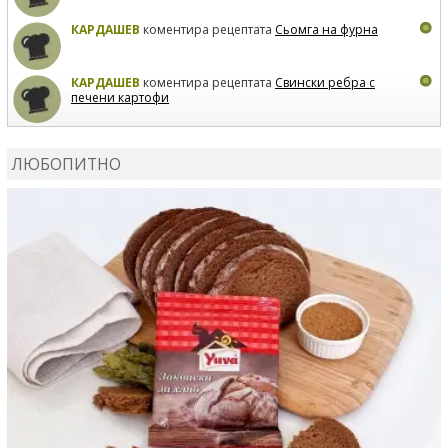
КАРДАШЕВ
коментира рецептата
Сьомга на фурна
КАРДАШЕВ
коментира рецептата
Свински ребра с
печени картофи
ВЛАДИМИРА
сготви
Пилешко с бяло вино и лимон
ЛЮБОПИТНО
MARINA_VITA
коментира рецептата
Киноа със
зеленчуци