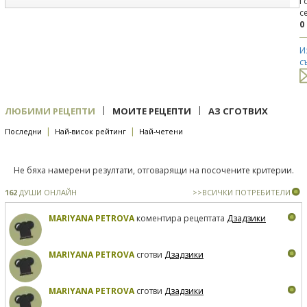
Г
с
0
И
с
|
|
ЛЮБИМИ РЕЦЕПТИ
МОИТЕ РЕЦЕПТИ
АЗ СГОТВИХ
|
|
Последни
Най-висок рейтинг
Най-четени
Не бяха намерени резултати, отговарящи на посочените критерии.
162
ДУШИ ОНЛАЙН
>>ВСИЧКИ ПОТРЕБИТЕЛИ
MARIYANA PETROVA
коментира рецептата
Дзадзики
MARIYANA PETROVA
сготви
Дзадзики
MARIYANA PETROVA
сготви
Дзадзики