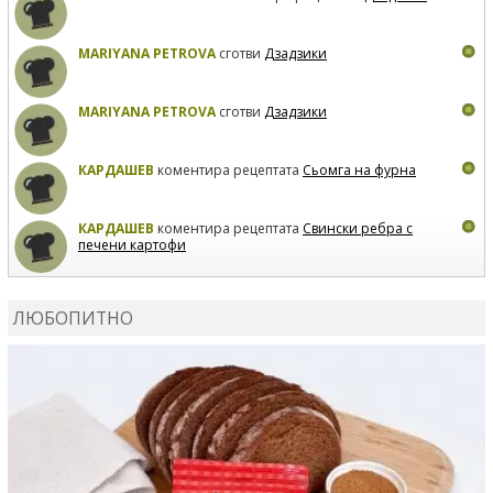
MARIYANA PETROVA
сготви
Дзадзики
MARIYANA PETROVA
сготви
Дзадзики
КАРДАШЕВ
коментира рецептата
Сьомга на фурна
КАРДАШЕВ
коментира рецептата
Свински ребра с
печени картофи
ВЛАДИМИРА
сготви
Пилешко с бяло вино и лимон
ЛЮБОПИТНО
MARINA_VITA
коментира рецептата
Киноа със
зеленчуци