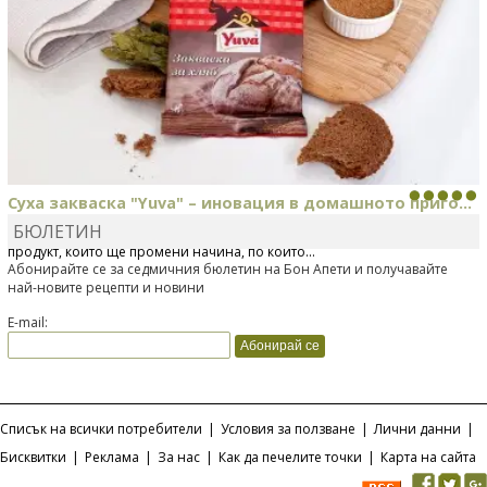
Суха закваска "Yuva" – иновация в домашното приго...
БЮЛЕТИН
Отскоро Лесафр България стартира предлагането на изцяло нов
продукт, който ще промени начина, по който...
Абонирайте се за седмичния бюлетин на Бон Апети и получавайте
най-новите рецепти и новини
E-mail:
Списък на всички потребители
|
Условия за ползване
|
Лични данни
|
Бисквитки
|
Реклама
|
За нас
|
Как да печелите точки
|
Карта на сайта