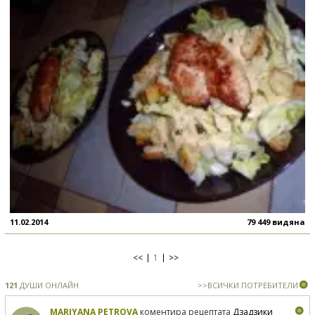
11.02.2014
79 449 видяна
<<
1
>>
121
ДУШИ ОНЛАЙН
>>ВСИЧКИ ПОТРЕБИТЕЛИ
MARIYANA PETROVA
коментира рецептата
Дзадзики