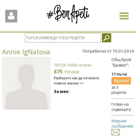
Toggle
navigat
Annie IgNatova
Потребител от 10.01.2014
Общ брой
ТИТЛА: Хоби готвач
"Браво!":
875
точки
17 пъти
Разберете как да печелите
повече значки >>
за 3
За мен:
рецепти
Готвач на
седмицата:
Изпрати
съобщение: