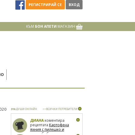
РЕГИСТРИРАЙ СЕ
ВХОД
КЪМ
БОН АПЕТИ
МАГАЗИН
НО
2020
316
ДУШИ ОНЛАЙН
>>ВСИЧКИ ПОТРЕБИТЕЛИ
ДИАНА
коментира
рецептата
Картофена
яхния с пилешко и
зелен боб