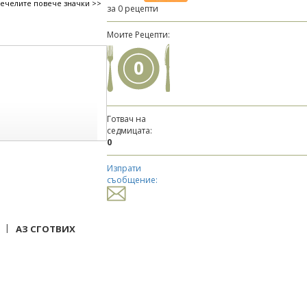
печелите повече значки >>
за 0 рецепти
Моите Рецепти:
0
Готвач на
седмицата:
0
Изпрати
съобщение:
|
АЗ СГОТВИХ