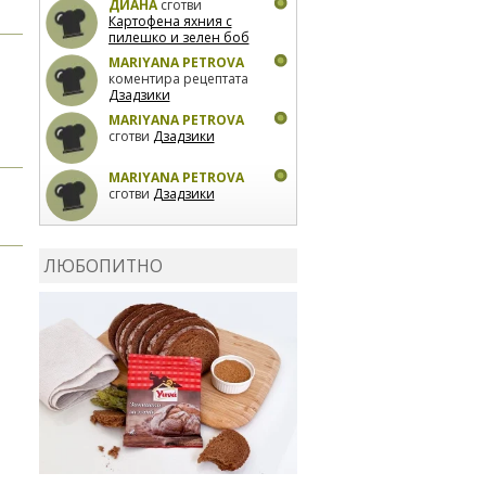
ДИАНА
сготви
Картофена яхния с
пилешко и зелен боб
MARIYANA PETROVA
коментира рецептата
Дзадзики
MARIYANA PETROVA
сготви
Дзадзики
MARIYANA PETROVA
сготви
Дзадзики
КАРДАШЕВ
коментира
рецептата
Сьомга на
ЛЮБОПИТНО
фурна
КАРДАШЕВ
коментира
рецептата
Свински
ребра с печени
картофи