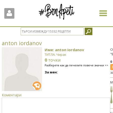
Toggle
navigat
anton iordanov
Име: anton iordanov
О
"
ТИТЛА: Чирак
0
точки
0
Разберете как да печелите повече значки >>
За мен:
з
М
Коментари