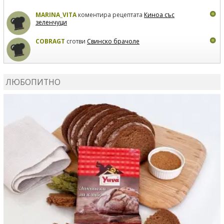
MARINA_VITA
коментира рецептата
Киноа със
зеленчуци
COBRAGT
сготви
Свинско брачоле
EVTEDI
сготви
Печени свински ребра
ЛЮБОПИТНО
DANKOLOVA
сготви
Фокача със синьо сирене, лук и
орехи