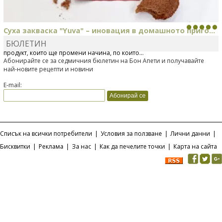
Суха закваска "Yuva" – иновация в домашното приго...
БЮЛЕТИН
Отскоро Лесафр България стартира предлагането на изцяло нов
продукт, който ще промени начина, по който...
Абонирайте се за седмичния бюлетин на Бон Апети и получавайте
най-новите рецепти и новини
E-mail:
Списък на всички потребители
|
Условия за ползване
|
Лични данни
|
Бисквитки
|
Реклама
|
За нас
|
Как да печелите точки
|
Карта на сайта