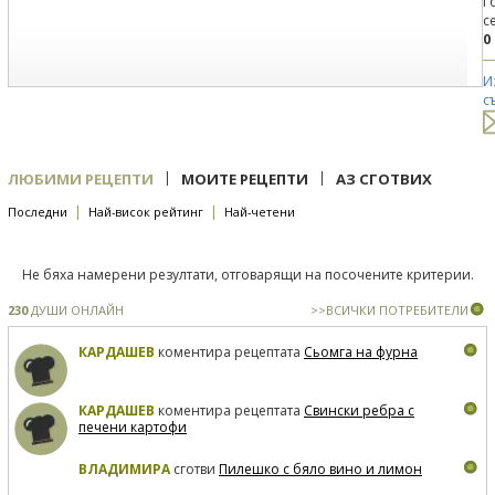
Г
с
0
И
с
|
|
ЛЮБИМИ РЕЦЕПТИ
МОИТЕ РЕЦЕПТИ
АЗ СГОТВИХ
|
|
Последни
Най-висок рейтинг
Най-четени
Не бяха намерени резултати, отговарящи на посочените критерии.
230
ДУШИ ОНЛАЙН
>>ВСИЧКИ ПОТРЕБИТЕЛИ
КАРДАШЕВ
коментира рецептата
Сьомга на фурна
КАРДАШЕВ
коментира рецептата
Свински ребра с
печени картофи
ВЛАДИМИРА
сготви
Пилешко с бяло вино и лимон