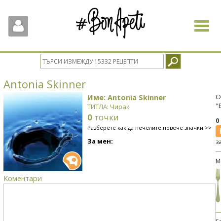
Toggle
navigat
Antonia Skinner
Име: Antonia Skinner
О
"
ТИТЛА: Чирак
0
точки
0
Разберете как да печелите повече значки >>
За мен:
з
М
Коментари