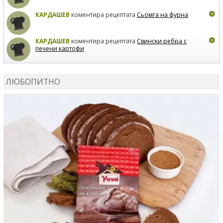
КАРДАШЕВ
коментира рецептата
Сьомга на фурна
КАРДАШЕВ
коментира рецептата
Свински ребра с
печени картофи
ВЛАДИМИРА
сготви
Пилешко с бяло вино и лимон
ЛЮБОПИТНО
MARINA_VITA
коментира рецептата
Киноа със
зеленчуци