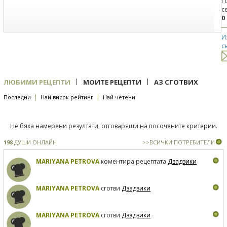
Г
с
0
И
с
|
|
ЛЮБИМИ РЕЦЕПТИ
МОИТЕ РЕЦЕПТИ
АЗ СГОТВИХ
|
|
Последни
Най-висок рейтинг
Най-четени
Не бяха намерени резултати, отговарящи на посочените критерии.
198
ДУШИ ОНЛАЙН
>>ВСИЧКИ ПОТРЕБИТЕЛИ
MARIYANA PETROVA
коментира рецептата
Дзадзики
MARIYANA PETROVA
сготви
Дзадзики
MARIYANA PETROVA
сготви
Дзадзики