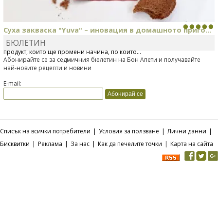
Суха закваска "Yuva" – иновация в домашното приго...
БЮЛЕТИН
Отскоро Лесафр България стартира предлагането на изцяло нов
продукт, който ще промени начина, по който...
Абонирайте се за седмичния бюлетин на Бон Апети и получавайте
най-новите рецепти и новини
E-mail:
Списък на всички потребители
|
Условия за ползване
|
Лични данни
|
Бисквитки
|
Реклама
|
За нас
|
Как да печелите точки
|
Карта на сайта