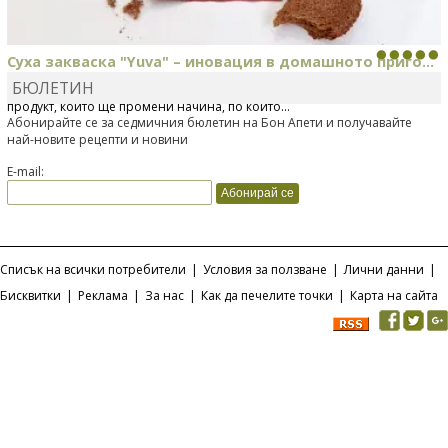
Суха закваска "Yuva" – иновация в домашното приго...
БЮЛЕТИН
Отскоро Лесафр България стартира предлагането на изцяло нов
продукт, който ще промени начина, по който...
Абонирайте се за седмичния бюлетин на Бон Апети и получавайте
най-новите рецепти и новини
E-mail:
Списък на всички потребители
|
Условия за ползване
|
Лични данни
|
Бисквитки
|
Реклама
|
За нас
|
Как да печелите точки
|
Карта на сайта