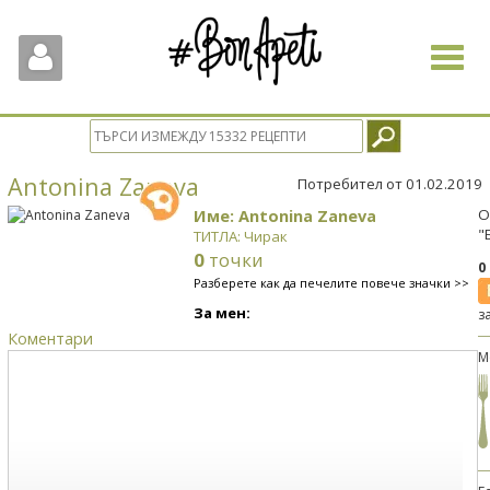
Toggle
navigat
Antonina Zaneva
Потребител от 01.02.2019
Име: Antonina Zaneva
О
"
ТИТЛА: Чирак
0
точки
0
Разберете как да печелите повече значки >>
За мен:
з
Коментари
М