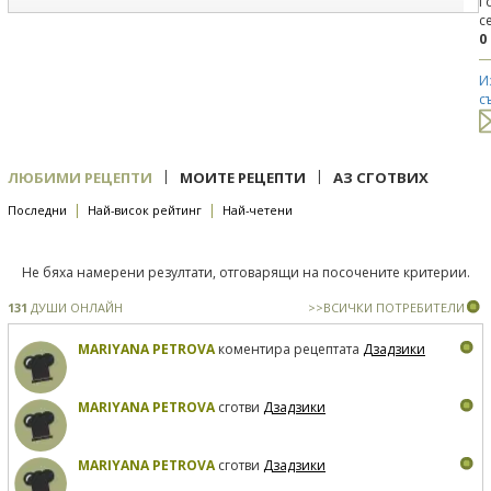
Г
с
0
И
с
|
|
ЛЮБИМИ РЕЦЕПТИ
МОИТЕ РЕЦЕПТИ
АЗ СГОТВИХ
|
|
Последни
Най-висок рейтинг
Най-четени
Не бяха намерени резултати, отговарящи на посочените критерии.
131
ДУШИ ОНЛАЙН
>>ВСИЧКИ ПОТРЕБИТЕЛИ
MARIYANA PETROVA
коментира рецептата
Дзадзики
MARIYANA PETROVA
сготви
Дзадзики
MARIYANA PETROVA
сготви
Дзадзики