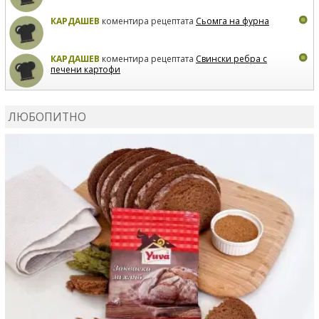
КАРДАШЕВ
коментира рецептата
Сьомга на фурна
КАРДАШЕВ
коментира рецептата
Свински ребра с
печени картофи
ВЛАДИМИРА
сготви
Пилешко с бяло вино и лимон
ЛЮБОПИТНО
MARINA_VITA
коментира рецептата
Киноа със
зеленчуци