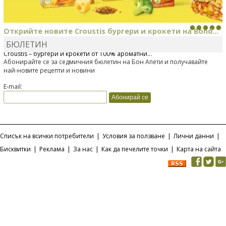
Открийте новите Croustis бургери и крокети на Bond...
БЮЛЕТИН
Bonduelle току-що представи нова вълнуваща продуктова линия
Croustis – бургери и крокети от 100% ароматни...
Абонирайте се за седмичния бюлетин на Бон Апети и получавайте
най-новите рецепти и новини
E-mail:
Списък на всички потребители
|
Условия за ползване
|
Лични данни
|
Бисквитки
|
Реклама
|
За нас
|
Как да печелите точки
|
Карта на сайта