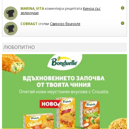
MARINA_VITA
коментира рецептата
Киноа със
зеленчуци
COBRAGT
сготви
Свинско брачоле
EVTEDI
сготви
Печени свински ребра
ЛЮБОПИТНО
DANKOLOVA
сготви
Фокача със синьо сирене, лук и
орехи