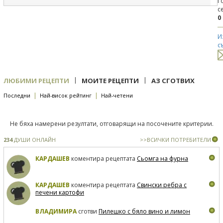
Г
с
0
И
с
|
|
ЛЮБИМИ РЕЦЕПТИ
МОИТЕ РЕЦЕПТИ
АЗ СГОТВИХ
|
|
Последни
Най-висок рейтинг
Най-четени
Не бяха намерени резултати, отговарящи на посочените критерии.
234
ДУШИ ОНЛАЙН
>>ВСИЧКИ ПОТРЕБИТЕЛИ
КАРДАШЕВ
коментира рецептата
Сьомга на фурна
КАРДАШЕВ
коментира рецептата
Свински ребра с
печени картофи
ВЛАДИМИРА
сготви
Пилешко с бяло вино и лимон