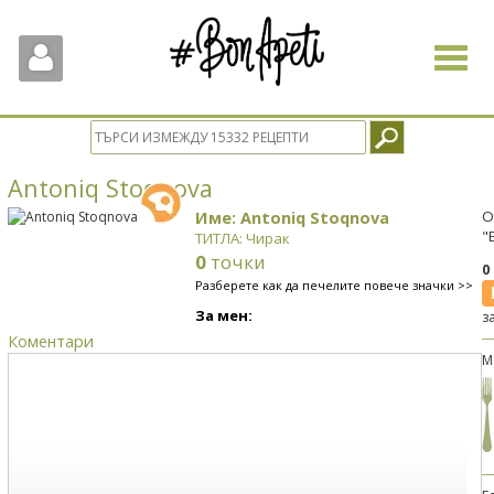
Toggle
navigat
Antoniq Stoqnova
Име: Antoniq Stoqnova
О
"
ТИТЛА: Чирак
0
точки
0
Разберете как да печелите повече значки >>
За мен:
з
Коментари
М