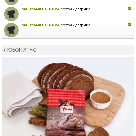
MARIYANA PETROVA
сготви
Дзадзики
MARIYANA PETROVA
сготви
Дзадзики
КАРДАШЕВ
коментира рецептата
Сьомга на фурна
ЛЮБОПИТНО
КАРДАШЕВ
коментира рецептата
Свински ребра с
печени картофи