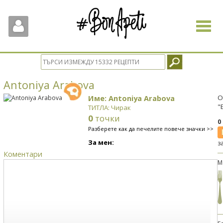
Toggle
navigat
Antoniya Arabova
Име: Antoniya Arabova
О
"
ТИТЛА: Чирак
0
точки
0
Разберете как да печелите повече значки >>
За мен:
з
Коментари
М