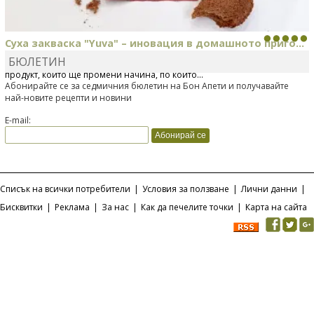
Суха закваска "Yuva" – иновация в домашното приго...
БЮЛЕТИН
Отскоро Лесафр България стартира предлагането на изцяло нов
продукт, който ще промени начина, по който...
Абонирайте се за седмичния бюлетин на Бон Апети и получавайте
най-новите рецепти и новини
E-mail:
Списък на всички потребители
|
Условия за ползване
|
Лични данни
|
Бисквитки
|
Реклама
|
За нас
|
Как да печелите точки
|
Карта на сайта