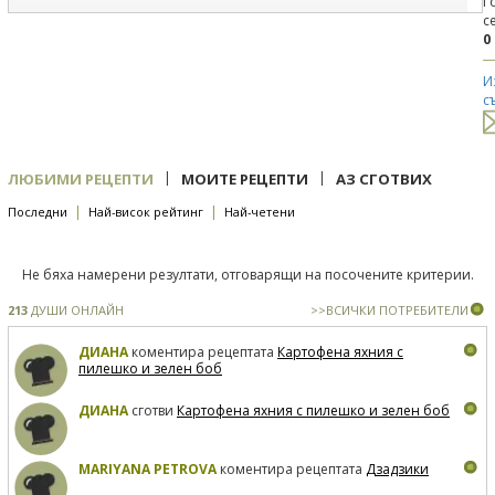
Г
с
0
И
с
|
|
ЛЮБИМИ РЕЦЕПТИ
МОИТЕ РЕЦЕПТИ
АЗ СГОТВИХ
|
|
Последни
Най-висок рейтинг
Най-четени
Не бяха намерени резултати, отговарящи на посочените критерии.
213
ДУШИ ОНЛАЙН
>>ВСИЧКИ ПОТРЕБИТЕЛИ
ДИАНА
коментира рецептата
Картофена яхния с
пилешко и зелен боб
ДИАНА
сготви
Картофена яхния с пилешко и зелен боб
MARIYANA PETROVA
коментира рецептата
Дзадзики