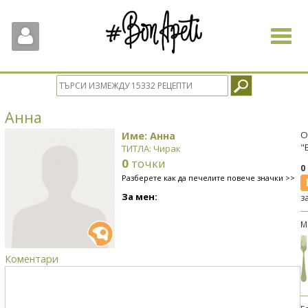
Toggle
navigat
Анна
Име: Анна
О
"
ТИТЛА: Чирак
0
точки
0
Разберете как да печелите повече значки >>
За мен:
з
М
Коментари