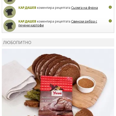
КАРДАШЕВ
коментира рецептата
Сьомга на фурна
КАРДАШЕВ
коментира рецептата
Свински ребра с
печени картофи
ВЛАДИМИРА
сготви
Пилешко с бяло вино и лимон
ЛЮБОПИТНО
MARINA_VITA
коментира рецептата
Киноа със
зеленчуци