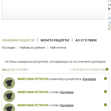
Г
с
0
И
с
|
|
ЛЮБИМИ РЕЦЕПТИ
МОИТЕ РЕЦЕПТИ
АЗ СГОТВИХ
|
|
Последни
Най-висок рейтинг
Най-четени
Не бяха намерени резултати, отговарящи на посочените критерии.
202
ДУШИ ОНЛАЙН
>>ВСИЧКИ ПОТРЕБИТЕЛИ
MARIYANA PETROVA
коментира рецептата
Дзадзики
MARIYANA PETROVA
сготви
Дзадзики
MARIYANA PETROVA
сготви
Дзадзики