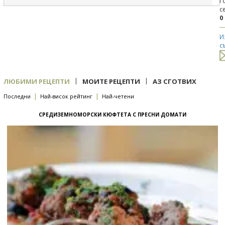
Г
с
0
И
с
|
|
ЛЮБИМИ РЕЦЕПТИ
МОИТЕ РЕЦЕПТИ
АЗ СГОТВИХ
|
|
Последни
Най-висок рейтинг
Най-четени
СРЕДИЗЕМНОМОРСКИ КЮФТЕТА С ПРЕСНИ ДОМАТИ