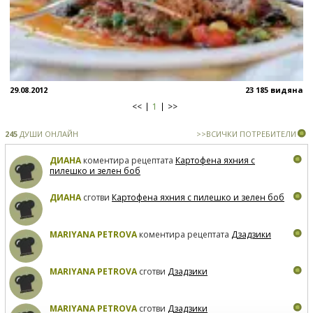
29.08.2012
23 185 видяна
<<
1
>>
245
ДУШИ ОНЛАЙН
>>ВСИЧКИ ПОТРЕБИТЕЛИ
ДИАНА
коментира рецептата
Картофена яхния с
пилешко и зелен боб
ДИАНА
сготви
Картофена яхния с пилешко и зелен боб
MARIYANA PETROVA
коментира рецептата
Дзадзики
MARIYANA PETROVA
сготви
Дзадзики
MARIYANA PETROVA
сготви
Дзадзики