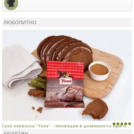
КАРДАШЕВ
коментира рецептата
Сьомга на фурна
ЛЮБОПИТНО
КАРДАШЕВ
коментира рецептата
Свински ребра с
печени картофи
Суха закваска "Yuva" – иновация в домашното приго...
БЮЛЕТИН