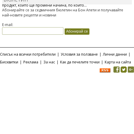
Отскоро Лесафр България стартира предлагането на изцяло нов
продукт, който ще промени начина, по който...
Абонирайте се за седмичния бюлетин на Бон Апети и получавайте
най-новите рецепти и новини
E-mail:
Списък на всички потребители
|
Условия за ползване
|
Лични данни
|
Бисквитки
|
Реклама
|
За нас
|
Как да печелите точки
|
Карта на сайта