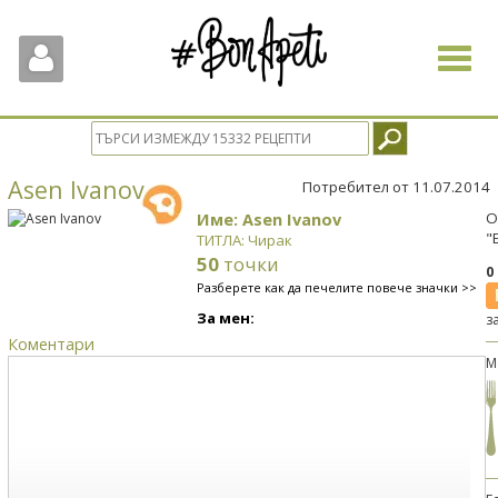
Toggle
navigat
Asen Ivanov
Потребител от 11.07.2014
Име: Asen Ivanov
О
"
ТИТЛА: Чирак
50
точки
0
Разберете как да печелите повече значки >>
За мен:
з
Коментари
М