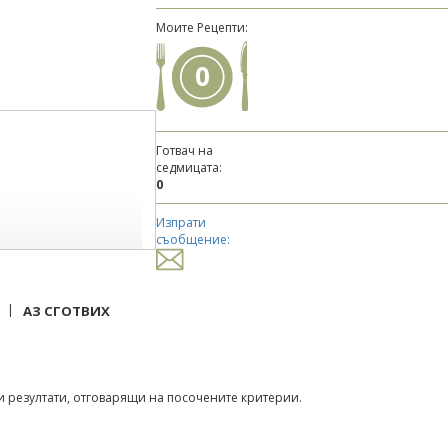
Моите Рецепти:
0
Готвач на
седмицата:
0
Изпрати
съобщение:
|
АЗ СГОТВИХ
 резултати, отговарящи на посочените критерии.