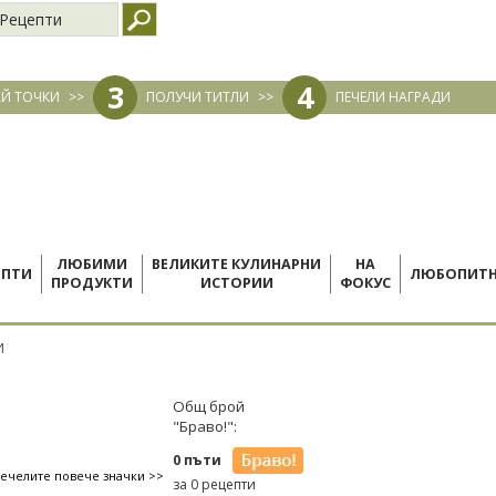
Рецепти
3
4
Й ТОЧКИ
>>
ПОЛУЧИ ТИТЛИ
>>
ПЕЧЕЛИ НАГРАДИ
ЛЮБИМИ
ВЕЛИКИТЕ КУЛИНАРНИ
НА
ЕПТИ
ЛЮБОПИТ
ПРОДУКТИ
ИСТОРИИ
ФОКУС
И
Общ брой
"Браво!":
0 пъти
печелите повече значки >>
за 0 рецепти