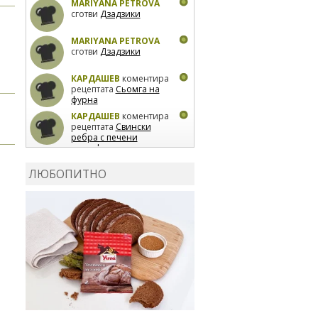
MARIYANA PETROVA
сготви
Дзадзики
MARIYANA PETROVA
сготви
Дзадзики
КАРДАШЕВ
коментира
рецептата
Сьомга на
фурна
КАРДАШЕВ
коментира
рецептата
Свински
ребра с печени
картофи
ВЛАДИМИРА
сготви
Пилешко с бяло вино и
ЛЮБОПИТНО
лимон
MARINA_VITA
коментира рецептата
Киноа със зеленчуци