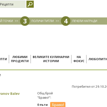
Рецепти
3
4
Й ТОЧКИ
>>
ПОЛУЧИ ТИТЛИ
>>
ПЕЧЕЛИ НАГРАДИ
ЛЮБИМИ
ВЕЛИКИТЕ КУЛИНАРНИ
НА
ЕПТИ
ЛЮБОПИТ
ПРОДУКТИ
ИСТОРИИ
ФОКУС
И
Потребител от 29.10.
vanov Balev
Общ брой
"Браво!":
0 пъти