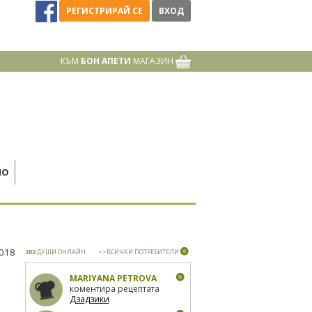
РЕГИСТРИРАЙ СЕ
ВХОД
КЪМ
БОН АПЕТИ
МАГАЗИН
НО
2018
202
ДУШИ ОНЛАЙН
>>ВСИЧКИ ПОТРЕБИТЕЛИ
MARIYANA PETROVA
коментира рецептата
Дзадзики