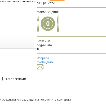
печелите повече значки >>
за 0 рецепти
Моите Рецепти:
0
Готвач на
седмицата:
0
Изпрати
съобщение:
|
АЗ СГОТВИХ
 резултати, отговарящи на посочените критерии.