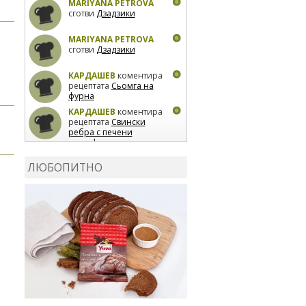
MARIYANA PETROVA
сготви
Дзадзики
MARIYANA PETROVA
сготви
Дзадзики
КАРДАШЕВ
коментира
рецептата
Сьомга на
фурна
КАРДАШЕВ
коментира
рецептата
Свински
ребра с печени
картофи
ВЛАДИМИРА
сготви
Пилешко с бяло вино и
ЛЮБОПИТНО
лимон
MARINA_VITA
коментира рецептата
Киноа със зеленчуци