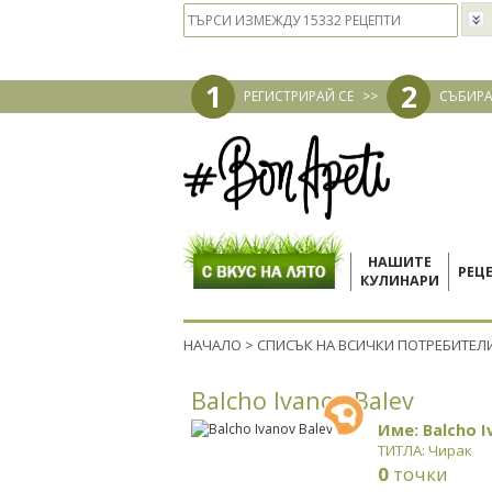
1
2
РЕГИСТРИРАЙ СЕ
>>
СЪБИРА
НАШИТЕ
РЕЦ
КУЛИНАРИ
НАЧАЛО
>
СПИСЪК НА ВСИЧКИ ПОТРЕБИТЕЛ
Balcho Ivanov Balev
Име: Balcho I
ТИТЛА: Чирак
0
точки