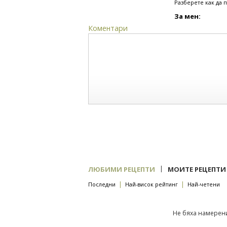
Разберете как да 
За мен:
Коментари
|
ЛЮБИМИ РЕЦЕПТИ
МОИТЕ РЕЦЕПТИ
|
|
Последни
Най-висок рейтинг
Най-четени
Не бяха намерени