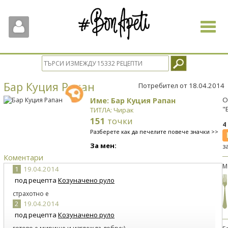
Toggle
navigat
Бар Куция Рапан
Потребител от 18.04.2014
Име: Бар Куция Рапан
О
"
ТИТЛА: Чирак
151
точки
4
Разберете как да печелите повече значки >>
За мен:
з
Коментари
М
1
19.04.2014
под рецепта
Козуначено руло
страхотно е
2
19.04.2014
под рецепта
Козуначено руло