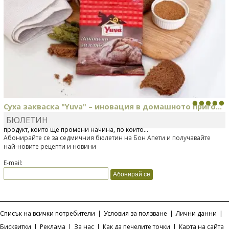
Суха закваска "Yuva" – иновация в домашното приго...
БЮЛЕТИН
Отскоро Лесафр България стартира предлагането на изцяло нов
продукт, който ще промени начина, по който...
Абонирайте се за седмичния бюлетин на Бон Апети и получавайте
най-новите рецепти и новини
E-mail:
Списък на всички потребители
|
Условия за ползване
|
Лични данни
|
Бисквитки
|
Реклама
|
За нас
|
Как да печелите точки
|
Карта на сайта