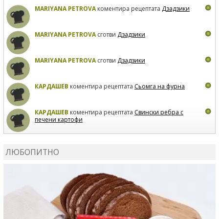
MARIYANA PETROVA
коментира рецептата
Дзадзики
MARIYANA PETROVA
сготви
Дзадзики
MARIYANA PETROVA
сготви
Дзадзики
КАРДАШЕВ
коментира рецептата
Сьомга на фурна
КАРДАШЕВ
коментира рецептата
Свински ребра с
печени картофи
ВЛАДИМИРА
сготви
Пилешко с бяло вино и лимон
ЛЮБОПИТНО
MARINA_VITA
коментира рецептата
Киноа със
зеленчуци