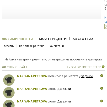
Г
с
0
И
с
|
|
ЛЮБИМИ РЕЦЕПТИ
МОИТЕ РЕЦЕПТИ
АЗ СГОТВИХ
|
|
Последни
Най-висок рейтинг
Най-четени
Не бяха намерени резултати, отговарящи на посочените критерии.
203
ДУШИ ОНЛАЙН
>>ВСИЧКИ ПОТРЕБИТЕЛИ
MARIYANA PETROVA
коментира рецептата
Дзадзики
MARIYANA PETROVA
сготви
Дзадзики
MARIYANA PETROVA
сготви
Дзадзики