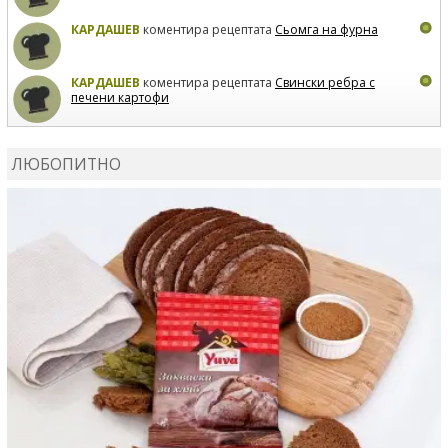
КАРДАШЕВ
коментира рецептата
Сьомга на фурна
КАРДАШЕВ
коментира рецептата
Свински ребра с
печени картофи
ВЛАДИМИРА
сготви
Пилешко с бяло вино и лимон
ЛЮБОПИТНО
MARINA_VITA
коментира рецептата
Киноа със
зеленчуци