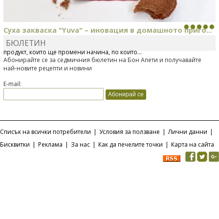
Суха закваска "Yuva" – иновация в домашното приго...
БЮЛЕТИН
Отскоро Лесафр България стартира предлагането на изцяло нов
продукт, който ще промени начина, по който...
Абонирайте се за седмичния бюлетин на Бон Апети и получавайте
най-новите рецепти и новини
E-mail:
Списък на всички потребители
|
Условия за ползване
|
Лични данни
|
Бисквитки
|
Реклама
|
За нас
|
Как да печелите точки
|
Карта на сайта