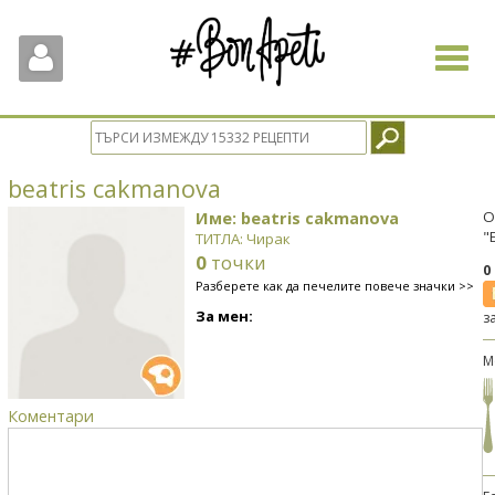
Toggle
navigat
beatris cakmanova
Име: beatris cakmanova
О
"
ТИТЛА: Чирак
0
точки
0
Разберете как да печелите повече значки >>
За мен:
з
М
Коментари