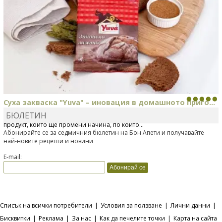
Суха закваска "Yuva" – иновация в домашното приго...
БЮЛЕТИН
Отскоро Лесафр България стартира предлагането на изцяло нов
продукт, който ще промени начина, по който...
Абонирайте се за седмичния бюлетин на Бон Апети и получавайте
най-новите рецепти и новини
E-mail:
Списък на всички потребители
|
Условия за ползване
|
Лични данни
|
Бисквитки
|
Реклама
|
За нас
|
Как да печелите точки
|
Карта на сайта