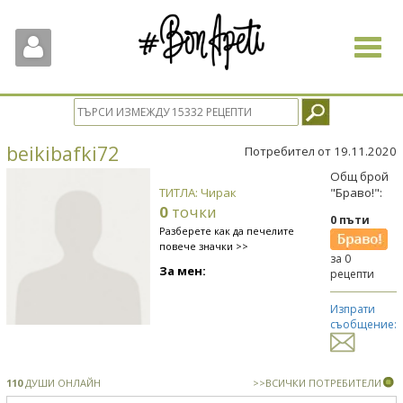
Toggle
navigat
beikibafki72
Потребител от 19.11.2020
Общ брой
ТИТЛА: Чирак
"Браво!":
0
точки
0 пъти
Разберете как да печелите
повече значки >>
за 0
За мен:
рецепти
Изпрати
съобщение:
110
ДУШИ ОНЛАЙН
>>ВСИЧКИ ПОТРЕБИТЕЛИ