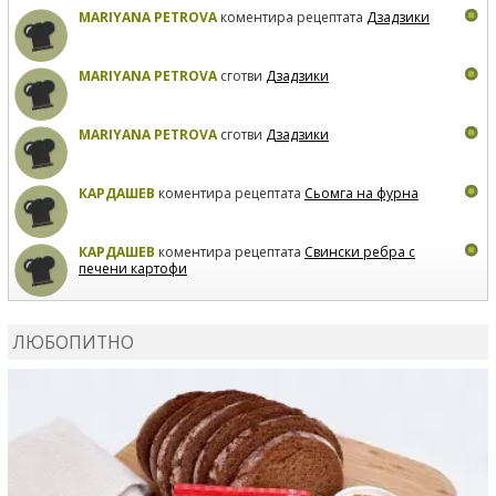
MARIYANA PETROVA
коментира рецептата
Дзадзики
MARIYANA PETROVA
сготви
Дзадзики
MARIYANA PETROVA
сготви
Дзадзики
КАРДАШЕВ
коментира рецептата
Сьомга на фурна
КАРДАШЕВ
коментира рецептата
Свински ребра с
печени картофи
ВЛАДИМИРА
сготви
Пилешко с бяло вино и лимон
ЛЮБОПИТНО
MARINA_VITA
коментира рецептата
Киноа със
зеленчуци