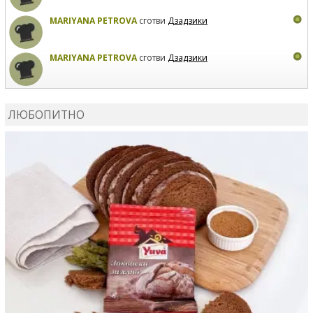
MARIYANA PETROVA
сготви
Дзадзики
MARIYANA PETROVA
сготви
Дзадзики
КАРДАШЕВ
коментира рецептата
Сьомга на фурна
ЛЮБОПИТНО
КАРДАШЕВ
коментира рецептата
Свински ребра с
печени картофи