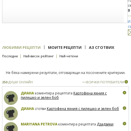
Г
с
0
И
с
|
|
ЛЮБИМИ РЕЦЕПТИ
МОИТЕ РЕЦЕПТИ
АЗ СГОТВИХ
|
|
Последни
Най-висок рейтинг
Най-четени
Не бяха намерени резултати, отговарящи на посочените критерии.
250
ДУШИ ОНЛАЙН
>>ВСИЧКИ ПОТРЕБИТЕЛИ
ДИАНА
коментира рецептата
Картофена яхния с
пилешко и зелен боб
ДИАНА
сготви
Картофена яхния с пилешко и зелен боб
MARIYANA PETROVA
коментира рецептата
Дзадзики