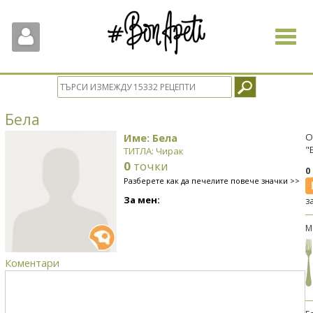
Toggle
navigat
Бела
Име: Бела
О
"
ТИТЛА: Чирак
0
точки
0
Разберете как да печелите повече значки >>
За мен:
з
М
Коментари