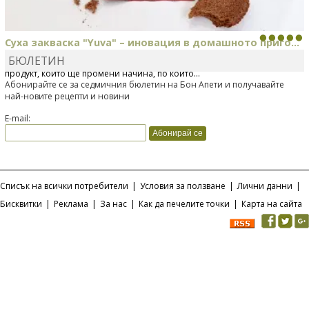
Суха закваска "Yuva" – иновация в домашното приго...
БЮЛЕТИН
Отскоро Лесафр България стартира предлагането на изцяло нов
продукт, който ще промени начина, по който...
Абонирайте се за седмичния бюлетин на Бон Апети и получавайте
най-новите рецепти и новини
E-mail:
Списък на всички потребители
|
Условия за ползване
|
Лични данни
|
Бисквитки
|
Реклама
|
За нас
|
Как да печелите точки
|
Карта на сайта