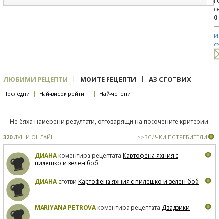
Г
с
0
И
с
|
|
ЛЮБИМИ РЕЦЕПТИ
МОИТЕ РЕЦЕПТИ
АЗ СГОТВИХ
|
|
Последни
Най-висок рейтинг
Най-четени
Не бяха намерени резултати, отговарящи на посочените критерии.
320
ДУШИ ОНЛАЙН
>>ВСИЧКИ ПОТРЕБИТЕЛИ
ДИАНА
коментира рецептата
Картофена яхния с
пилешко и зелен боб
ДИАНА
сготви
Картофена яхния с пилешко и зелен боб
MARIYANA PETROVA
коментира рецептата
Дзадзики