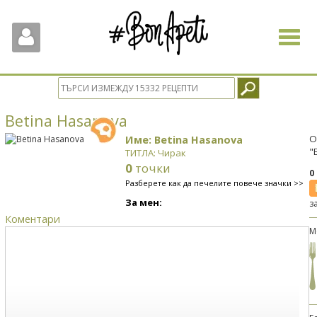
Toggle
navigat
Betina Hasanova
Име: Betina Hasanova
О
"
ТИТЛА: Чирак
0
точки
0
Разберете как да печелите повече значки >>
За мен:
з
Коментари
М