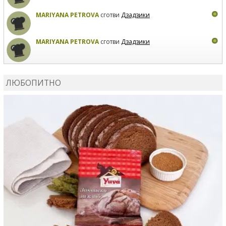
MARIYANA PETROVA
сготви
Дзадзики
MARIYANA PETROVA
сготви
Дзадзики
КАРДАШЕВ
коментира рецептата
Сьомга на фурна
ЛЮБОПИТНО
КАРДАШЕВ
коментира рецептата
Свински ребра с
печени картофи