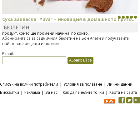
Суха закваска "Yuva" – иновация в домашното приго...
БЮЛЕТИН
Отскоро Лесафр България стартира предлагането на изцяло нов
продукт, който ще промени начина, по който...
Абонирайте се за седмичния бюлетин на Бон Апети и получавайте
най-новите рецепти и новини
E-mail:
Списък на всички потребители
|
Условия за ползване
|
Лични данни
|
Бисквитки
|
Реклама
|
За нас
|
Как да печелите точки
|
Карта на сайта