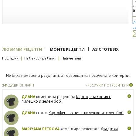
Г
с
0
И
с
|
|
ЛЮБИМИ РЕЦЕПТИ
МОИТЕ РЕЦЕПТИ
АЗ СГОТВИХ
|
|
Последни
Най-висок рейтинг
Най-четени
Не бяха намерени резултати, отговарящи на посочените критерии.
241
ДУШИ ОНЛАЙН
>>ВСИЧКИ ПОТРЕБИТЕЛИ
ДИАНА
коментира рецептата
Картофена яхния с
пилешко и зелен боб
ДИАНА
сготви
Картофена яхния с пилешко и зелен боб
MARIYANA PETROVA
коментира рецептата
Дзадзики