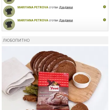
MARIYANA PETROVA
сготви
Дзадзики
MARIYANA PETROVA
сготви
Дзадзики
КАРДАШЕВ
коментира рецептата
Сьомга на фурна
ЛЮБОПИТНО
КАРДАШЕВ
коментира рецептата
Свински ребра с
печени картофи