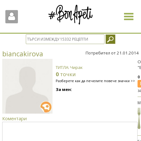
Toggle
navigat
biancakirova
Потребител от 21.01.2014
О
ТИТЛА: Чирак
"
0
точки
0
Разберете как да печелите повече значки >>
За мен:
з
М
Коментари