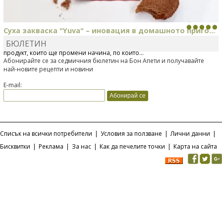
Суха закваска "Yuva" – иновация в домашното приго...
БЮЛЕТИН
Отскоро Лесафр България стартира предлагането на изцяло нов
продукт, който ще промени начина, по който...
Абонирайте се за седмичния бюлетин на Бон Апети и получавайте
най-новите рецепти и новини
E-mail:
Списък на всички потребители
|
Условия за ползване
|
Лични данни
|
Бисквитки
|
Реклама
|
За нас
|
Как да печелите точки
|
Карта на сайта