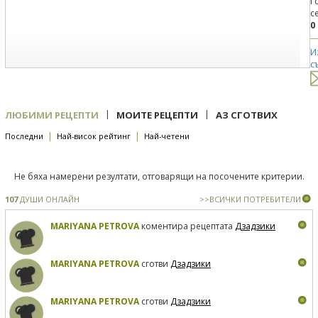
Г
с
0
И
с
|
|
ЛЮБИМИ РЕЦЕПТИ
МОИТЕ РЕЦЕПТИ
АЗ СГОТВИХ
|
|
Последни
Най-висок рейтинг
Най-четени
Не бяха намерени резултати, отговарящи на посочените критерии.
107
ДУШИ ОНЛАЙН
>>ВСИЧКИ ПОТРЕБИТЕЛИ
MARIYANA PETROVA
коментира рецептата
Дзадзики
MARIYANA PETROVA
сготви
Дзадзики
MARIYANA PETROVA
сготви
Дзадзики