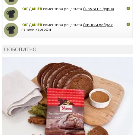
КАРДАШЕВ
коментира рецептата
Сьомга на фурна
КАРДАШЕВ
коментира рецептата
Свински ребра с
печени картофи
ВЛАДИМИРА
сготви
Пилешко с бяло вино и лимон
ЛЮБОПИТНО
MARINA_VITA
коментира рецептата
Киноа със
зеленчуци