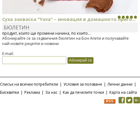
Суха закваска "Yuva" – иновация в домашното приго...
БЮЛЕТИН
Отскоро Лесафр България стартира предлагането на изцяло нов
продукт, който ще промени начина, по който...
Абонирайте се за седмичния бюлетин на Бон Апети и получавайте
най-новите рецепти и новини
E-mail:
Списък на всички потребители
|
Условия за ползване
|
Лични данни
|
Бисквитки
|
Реклама
|
За нас
|
Как да печелите точки
|
Карта на сайта