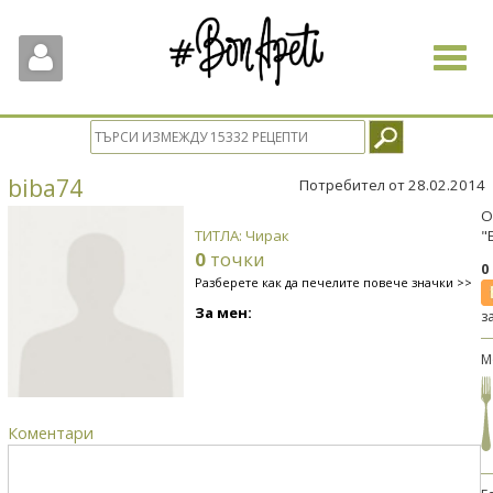
Toggle
navigat
biba74
Потребител от 28.02.2014
О
ТИТЛА: Чирак
"
0
точки
0
Разберете как да печелите повече значки >>
За мен:
з
М
Коментари