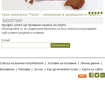
Суха закваска "Yuva" – иновация в домашното приго...
БЮЛЕТИН
Отскоро Лесафр България стартира предлагането на изцяло нов
продукт, който ще промени начина, по който...
Абонирайте се за седмичния бюлетин на Бон Апети и получавайте
най-новите рецепти и новини
E-mail:
Списък на всички потребители
|
Условия за ползване
|
Лични данни
|
Бисквитки
|
Реклама
|
За нас
|
Как да печелите точки
|
Карта на сайта