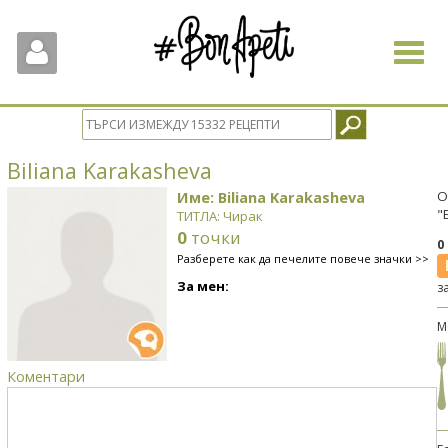
Toggle
navigat
Biliana Karakasheva
Име: Biliana Karakasheva
О
"
ТИТЛА: Чирак
0
точки
0
Разберете как да печелите повече значки >>
За мен:
з
М
Коментари