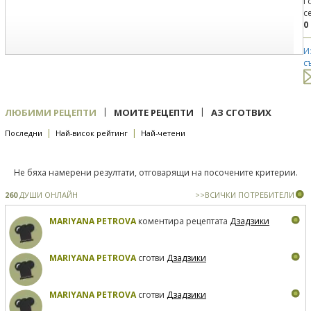
Г
с
0
И
с
|
|
ЛЮБИМИ РЕЦЕПТИ
МОИТЕ РЕЦЕПТИ
АЗ СГОТВИХ
|
|
Последни
Най-висок рейтинг
Най-четени
Не бяха намерени резултати, отговарящи на посочените критерии.
260
ДУШИ ОНЛАЙН
>>ВСИЧКИ ПОТРЕБИТЕЛИ
MARIYANA PETROVA
коментира рецептата
Дзадзики
MARIYANA PETROVA
сготви
Дзадзики
MARIYANA PETROVA
сготви
Дзадзики