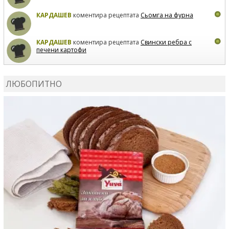
КАРДАШЕВ
коментира рецептата
Сьомга на фурна
КАРДАШЕВ
коментира рецептата
Свински ребра с
печени картофи
ВЛАДИМИРА
сготви
Пилешко с бяло вино и лимон
ЛЮБОПИТНО
MARINA_VITA
коментира рецептата
Киноа със
зеленчуци