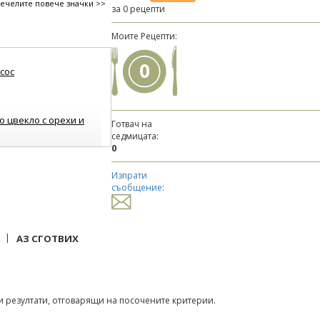
печелите повече значки >>
за 0 рецепти
Моите Рецепти:
0
сос
 цвекло с орехи и
Готвач на
седмицата:
0
Изпрати
съобщение:
|
АЗ СГОТВИХ
 резултати, отговарящи на посочените критерии.