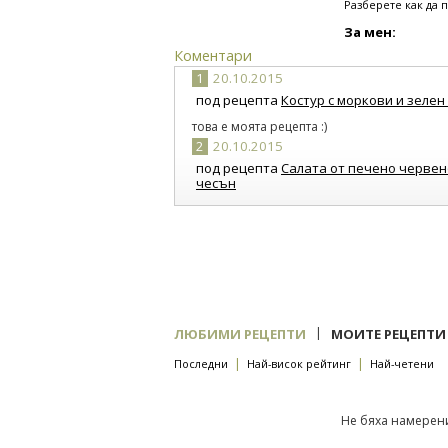
Разберете как да 
За мен:
Коментари
1
20.10.2015
под рецепта
Костур с моркови и зелен 
това е моята рецепта :)
2
20.10.2015
под рецепта
Салата от печено червено
чесън
Прекрасна
|
ЛЮБИМИ РЕЦЕПТИ
МОИТЕ РЕЦЕПТИ
|
|
Последни
Най-висок рейтинг
Най-четени
Не бяха намерени