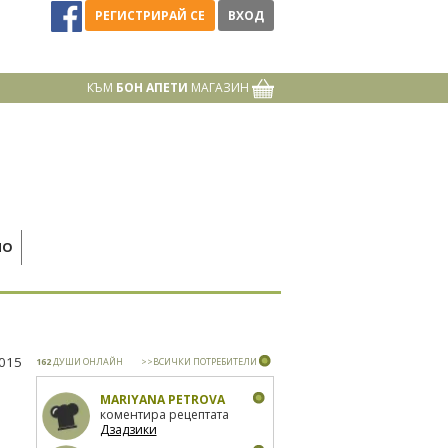
РЕГИСТРИРАЙ СЕ
ВХОД
КЪМ
БОН АПЕТИ
МАГАЗИН
НО
2015
162
ДУШИ ОНЛАЙН
>>ВСИЧКИ ПОТРЕБИТЕЛИ
MARIYANA PETROVA
коментира рецептата
Дзадзики