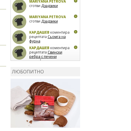
MARIYANA PETROVA
сготви
Дзадзики
MARIYANA PETROVA
сготви
Дзадзики
КАРДАШЕВ
коментира
рецептата
Сьомга на
фурна
КАРДАШЕВ
коментира
рецептата
Свински
ребра с печени
картофи
ВЛАДИМИРА
сготви
Пилешко с бяло вино и
ЛЮБОПИТНО
лимон
MARINA_VITA
коментира рецептата
Киноа със зеленчуци