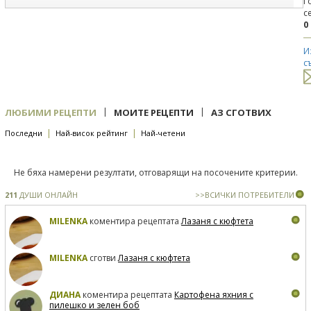
Г
с
0
И
с
|
|
ЛЮБИМИ РЕЦЕПТИ
МОИТЕ РЕЦЕПТИ
АЗ СГОТВИХ
|
|
Последни
Най-висок рейтинг
Най-четени
Не бяха намерени резултати, отговарящи на посочените критерии.
211
ДУШИ ОНЛАЙН
>>ВСИЧКИ ПОТРЕБИТЕЛИ
MILENKA
коментира рецептата
Лазаня с кюфтета
MILENKA
сготви
Лазаня с кюфтета
ДИАНА
коментира рецептата
Картофена яхния с
пилешко и зелен боб