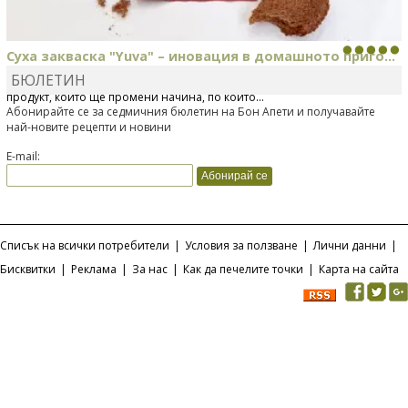
Суха закваска "Yuva" – иновация в домашното приго...
БЮЛЕТИН
Отскоро Лесафр България стартира предлагането на изцяло нов
продукт, който ще промени начина, по който...
Абонирайте се за седмичния бюлетин на Бон Апети и получавайте
най-новите рецепти и новини
E-mail:
Списък на всички потребители
|
Условия за ползване
|
Лични данни
|
Бисквитки
|
Реклама
|
За нас
|
Как да печелите точки
|
Карта на сайта