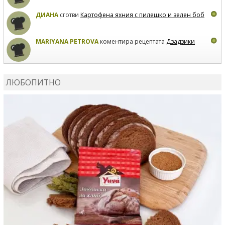
ДИАНА
сготви
Картофена яхния с пилешко и зелен боб
MARIYANA PETROVA
коментира рецептата
Дзадзики
MARIYANA PETROVA
сготви
Дзадзики
ЛЮБОПИТНО
MARIYANA PETROVA
сготви
Дзадзики