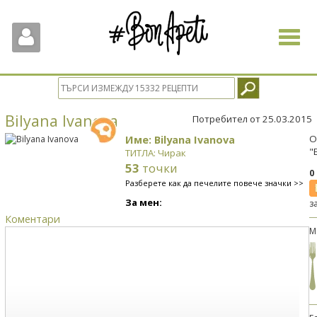
Toggle
navigat
Bilyana Ivanova
Потребител от 25.03.2015
Име: Bilyana Ivanova
О
"
ТИТЛА: Чирак
53
точки
0
Разберете как да печелите повече значки >>
За мен:
з
Коментари
М