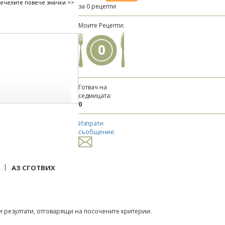
печелите повече значки >>
за 0 рецепти
Моите Рецепти:
0
Готвач на
седмицата:
0
Изпрати
съобщение:
|
АЗ СГОТВИХ
 резултати, отговарящи на посочените критерии.