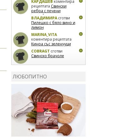
КАРДАШЕВ
коментира
рецептата
Свински
ребра с печени
картофи
ВЛАДИМИРА
сготви
Пилешко с бяло вино и
лимон
MARINA_VITA
коментира рецептата
Киноа със зеленчуци
COBRAGT
сготви
Свинско брачоле
EVTEDI
сготви
Печени
свински ребра
ЛЮБОПИТНО
DANKOLOVA
сготви
Фокача със синьо
сирене, лук и орехи