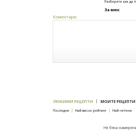
Разберете как да 
За мен:
Коментари
|
ЛЮБИМИ РЕЦЕПТИ
МОИТЕ РЕЦЕПТИ
|
|
Последни
Най-висок рейтинг
Най-четени
Не бяха намерени