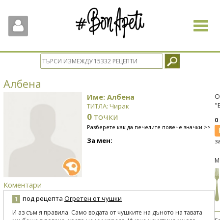
Toggle
navigat
Албена
Име: Албена
О
"
ТИТЛА: Чирак
0
точки
0
Разберете как да печелите повече значки >>
За мен:
з
М
Коментари
под рецепта
Огретен от чушки
1
И аз съм я правила. Само водата от чушките на дъното на тавата