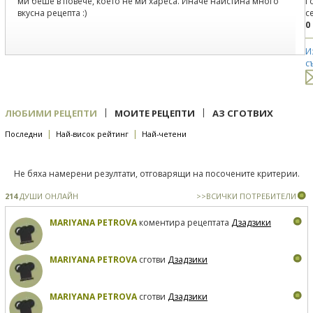
ми беше в повече, което не ми хареса. Иначе наистина много
Г
вкусна рецепта :)
с
0
И
с
|
|
ЛЮБИМИ РЕЦЕПТИ
МОИТЕ РЕЦЕПТИ
АЗ СГОТВИХ
|
|
Последни
Най-висок рейтинг
Най-четени
Не бяха намерени резултати, отговарящи на посочените критерии.
214
ДУШИ ОНЛАЙН
>>ВСИЧКИ ПОТРЕБИТЕЛИ
MARIYANA PETROVA
коментира рецептата
Дзадзики
MARIYANA PETROVA
сготви
Дзадзики
MARIYANA PETROVA
сготви
Дзадзики