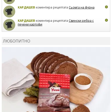
КАРДАШЕВ
коментира рецептата
Сьомга на фурна
КАРДАШЕВ
коментира рецептата
Свински ребра с
печени картофи
ВЛАДИМИРА
сготви
Пилешко с бяло вино и лимон
ЛЮБОПИТНО
MARINA_VITA
коментира рецептата
Киноа със
зеленчуци