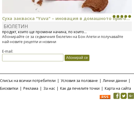
Суха закваска "Yuva" – иновация в домашното приго...
БЮЛЕТИН
Отскоро Лесафр България стартира предлагането на изцяло нов
продукт, който ще промени начина, по който...
Абонирайте се за седмичния бюлетин на Бон Апети и получавайте
най-новите рецепти и новини
E-mail:
Списък на всички потребители
|
Условия за ползване
|
Лични данни
|
Бисквитки
|
Реклама
|
За нас
|
Как да печелите точки
|
Карта на сайта