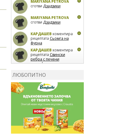
MARIYANA PETROVA
сготви
Дзадзики
MARIYANA PETROVA
сготви
Дзадзики
КАРДАШЕВ
коментира
рецептата
Сьомга на
фурна
КАРДАШЕВ
коментира
рецептата
Свински
ребра с печени
картофи
ВЛАДИМИРА
сготви
Пилешко с бяло вино и
ЛЮБОПИТНО
лимон
MARINA_VITA
коментира рецептата
Киноа със зеленчуци