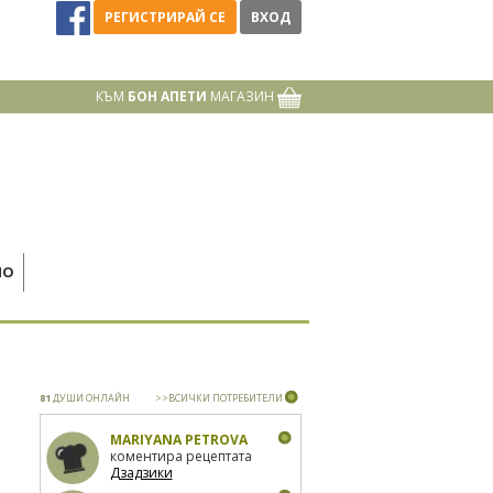
РЕГИСТРИРАЙ СЕ
ВХОД
КЪМ
БОН АПЕТИ
МАГАЗИН
НО
81
ДУШИ ОНЛАЙН
>>ВСИЧКИ ПОТРЕБИТЕЛИ
MARIYANA PETROVA
коментира рецептата
Дзадзики