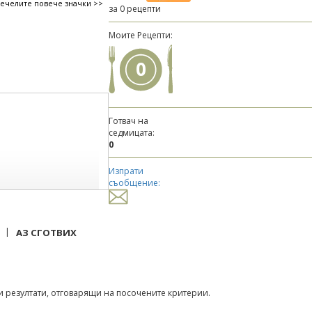
печелите повече значки >>
за 0 рецепти
Моите Рецепти:
0
Готвач на
седмицата:
0
Изпрати
съобщение:
|
АЗ СГОТВИХ
 резултати, отговарящи на посочените критерии.