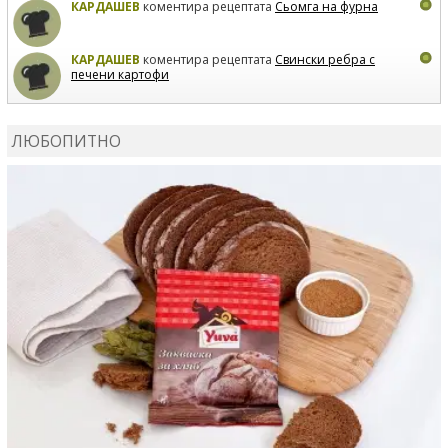
КАРДАШЕВ
коментира рецептата
Сьомга на фурна
КАРДАШЕВ
коментира рецептата
Свински ребра с
печени картофи
ВЛАДИМИРА
сготви
Пилешко с бяло вино и лимон
ЛЮБОПИТНО
MARINA_VITA
коментира рецептата
Киноа със
зеленчуци