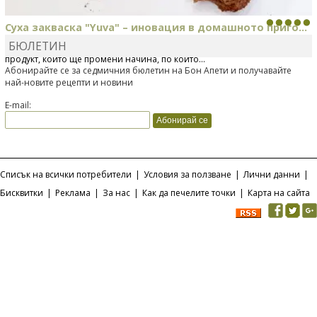
Суха закваска "Yuva" – иновация в домашното приго...
БЮЛЕТИН
Отскоро Лесафр България стартира предлагането на изцяло нов
продукт, който ще промени начина, по който...
Абонирайте се за седмичния бюлетин на Бон Апети и получавайте
най-новите рецепти и новини
E-mail:
Списък на всички потребители
|
Условия за ползване
|
Лични данни
|
Бисквитки
|
Реклама
|
За нас
|
Как да печелите точки
|
Карта на сайта