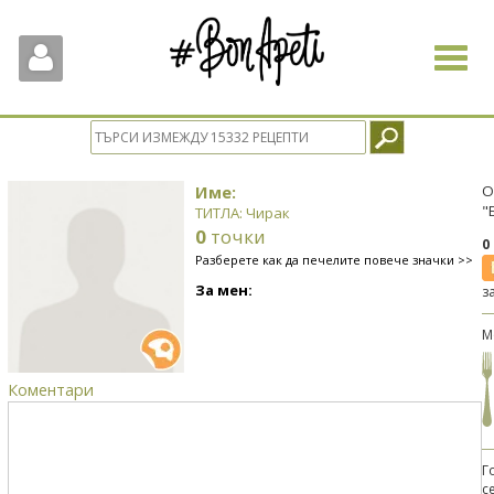
Toggle
navigat
Име:
О
"
ТИТЛА: Чирак
0
точки
0
Разберете как да печелите повече значки >>
За мен:
з
М
Коментари
Г
с