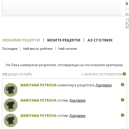
0
И
с
|
|
ЛЮБИМИ РЕЦЕПТИ
МОИТЕ РЕЦЕПТИ
АЗ СГОТВИХ
|
|
Последни
Най-висок рейтинг
Най-четени
Не бяха намерени резултати, отговарящи на посочените критерии.
272
ДУШИ ОНЛАЙН
>>ВСИЧКИ ПОТРЕБИТЕЛИ
MARIYANA PETROVA
коментира рецептата
Дзадзики
MARIYANA PETROVA
сготви
Дзадзики
MARIYANA PETROVA
сготви
Дзадзики