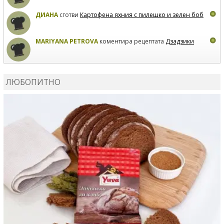
ДИАНА
сготви
Картофена яхния с пилешко и зелен боб
MARIYANA PETROVA
коментира рецептата
Дзадзики
MARIYANA PETROVA
сготви
Дзадзики
ЛЮБОПИТНО
MARIYANA PETROVA
сготви
Дзадзики