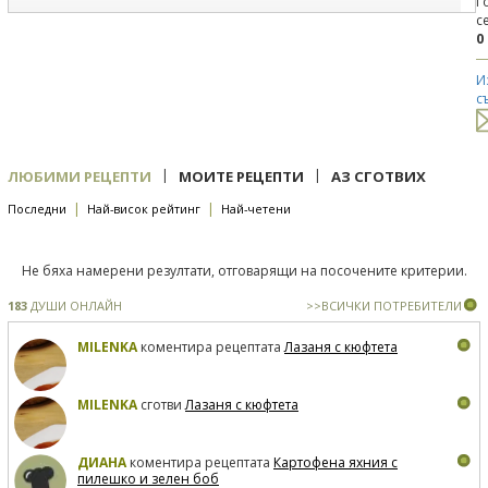
Г
с
0
И
с
|
|
ЛЮБИМИ РЕЦЕПТИ
МОИТЕ РЕЦЕПТИ
АЗ СГОТВИХ
|
|
Последни
Най-висок рейтинг
Най-четени
Не бяха намерени резултати, отговарящи на посочените критерии.
183
ДУШИ ОНЛАЙН
>>ВСИЧКИ ПОТРЕБИТЕЛИ
MILENKA
коментира рецептата
Лазаня с кюфтета
MILENKA
сготви
Лазаня с кюфтета
ДИАНА
коментира рецептата
Картофена яхния с
пилешко и зелен боб