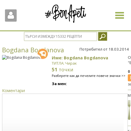
Toggle
navigat
Bogdana Bogdanova
Потребител от 18.03.2014
Име: Bogdana Bogdanova
О
"
ТИТЛА: Чирак
51
точки
0
Разберете как да печелите повече значки >>
За мен:
з
Коментари
М