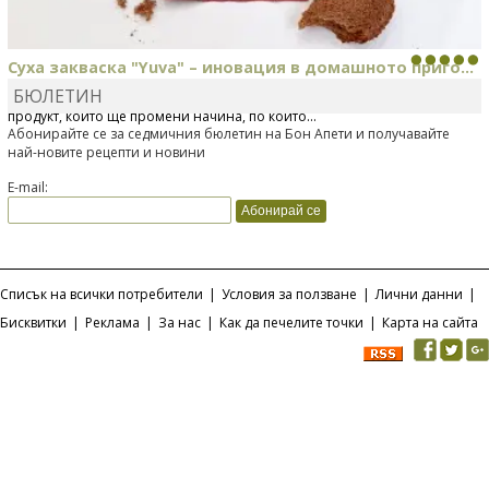
Суха закваска "Yuva" – иновация в домашното приго...
БЮЛЕТИН
Отскоро Лесафр България стартира предлагането на изцяло нов
продукт, който ще промени начина, по който...
Абонирайте се за седмичния бюлетин на Бон Апети и получавайте
най-новите рецепти и новини
E-mail:
Списък на всички потребители
|
Условия за ползване
|
Лични данни
|
Бисквитки
|
Реклама
|
За нас
|
Как да печелите точки
|
Карта на сайта