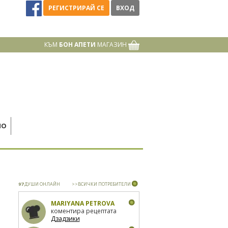
РЕГИСТРИРАЙ СЕ
ВХОД
КЪМ
БОН АПЕТИ
МАГАЗИН
НО
97
ДУШИ ОНЛАЙН
>>ВСИЧКИ ПОТРЕБИТЕЛИ
MARIYANA PETROVA
коментира рецептата
Дзадзики