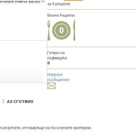
печелите повече значки >>
за 0 рецепти
Моите Рецепти:
0
Готвач на
седмицата:
0
Изпрати
съобщение:
|
АЗ СГОТВИХ
 резултати, отговарящи на посочените критерии.