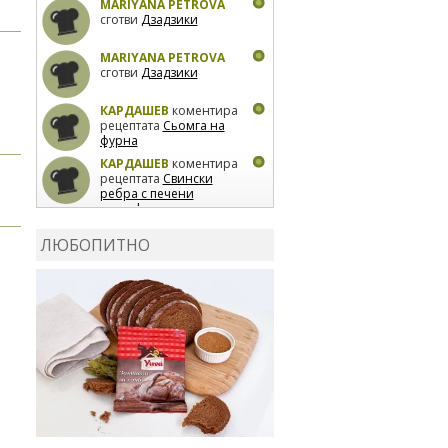
MARIYANA PETROVA
сготви
Дзадзики
MARIYANA PETROVA
сготви
Дзадзики
КАРДАШЕВ
коментира
рецептата
Сьомга на
фурна
КАРДАШЕВ
коментира
рецептата
Свински
ребра с печени
картофи
ВЛАДИМИРА
сготви
Пилешко с бяло вино и
ЛЮБОПИТНО
лимон
MARINA_VITA
коментира рецептата
Киноа със зеленчуци