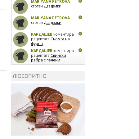
MARIYANA PETROVA
сготви
Дзадзики
MARIYANA PETROVA
сготви
Дзадзики
КАРДАШЕВ
коментира
рецептата
Сьомга на
фурна
КАРДАШЕВ
коментира
рецептата
Свински
ребра с печени
картофи
ВЛАДИМИРА
сготви
Пилешко с бяло вино и
ЛЮБОПИТНО
лимон
MARINA_VITA
коментира рецептата
Киноа със зеленчуци