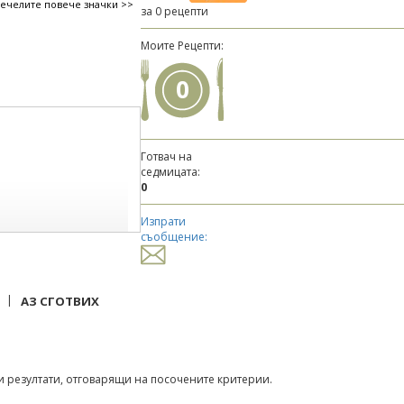
печелите повече значки >>
за 0 рецепти
Моите Рецепти:
0
Готвач на
седмицата:
0
Изпрати
съобщение:
|
АЗ СГОТВИХ
 резултати, отговарящи на посочените критерии.