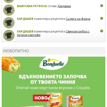
MARIYANA PETROVA
сготви
Дзадзики
КАРДАШЕВ
коментира рецептата
Сьомга на фурна
КАРДАШЕВ
коментира рецептата
Свински ребра с
печени картофи
ВЛАДИМИРА
сготви
Пилешко с бяло вино и лимон
ЛЮБОПИТНО
MARINA_VITA
коментира рецептата
Киноа със
зеленчуци