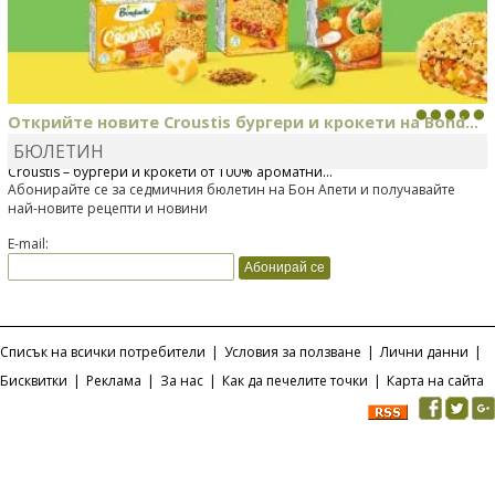
Открийте новите Croustis бургери и крокети на Bond...
БЮЛЕТИН
Bonduelle току-що представи нова вълнуваща продуктова линия
Croustis – бургери и крокети от 100% ароматни...
Абонирайте се за седмичния бюлетин на Бон Апети и получавайте
най-новите рецепти и новини
E-mail:
Списък на всички потребители
|
Условия за ползване
|
Лични данни
|
Бисквитки
|
Реклама
|
За нас
|
Как да печелите точки
|
Карта на сайта