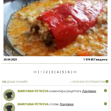
20.04.2023
1 974 857 видяна
<<
1
2
3
4
5
6
>>
163
ДУШИ ОНЛАЙН
>>ВСИЧКИ ПОТРЕБИТЕЛИ
MARIYANA PETROVA
коментира рецептата
Дзадзики
MARIYANA PETROVA
сготви
Дзадзики