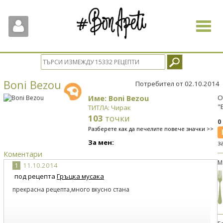
Toggle
navigat
Boni Bezou
Потребител от 02.10.2014
Име: Boni Bezou
О
"
ТИТЛА: Чирак
103
точки
0
Разберете как да печелите повече значки >>
За мен:
з
Коментари
М
1
11.10.2014
под рецепта
Гръцка мусака
прекрасна рецепта,много вкусно стана