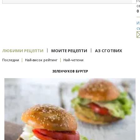
Г
с
0
И
с
|
|
ЛЮБИМИ РЕЦЕПТИ
МОИТЕ РЕЦЕПТИ
АЗ СГОТВИХ
|
|
Последни
Най-висок рейтинг
Най-четени
ЗЕЛЕНЧУКОВ БУРГЕР