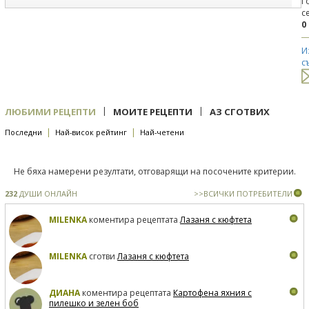
Г
с
0
И
с
|
|
ЛЮБИМИ РЕЦЕПТИ
МОИТЕ РЕЦЕПТИ
АЗ СГОТВИХ
|
|
Последни
Най-висок рейтинг
Най-четени
Не бяха намерени резултати, отговарящи на посочените критерии.
232
ДУШИ ОНЛАЙН
>>ВСИЧКИ ПОТРЕБИТЕЛИ
MILENKA
коментира рецептата
Лазаня с кюфтета
MILENKA
сготви
Лазаня с кюфтета
ДИАНА
коментира рецептата
Картофена яхния с
пилешко и зелен боб