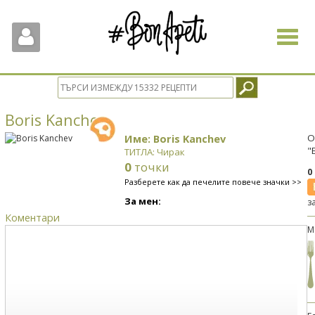
Toggle
navigat
Boris Kanchev
Име: Boris Kanchev
О
"
ТИТЛА: Чирак
0
точки
0
Разберете как да печелите повече значки >>
За мен:
з
Коментари
М