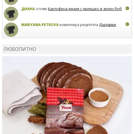
ДИАНА
сготви
Картофена яхния с пилешко и зелен боб
MARIYANA PETROVA
коментира рецептата
Дзадзики
MARIYANA PETROVA
сготви
Дзадзики
ЛЮБОПИТНО
MARIYANA PETROVA
сготви
Дзадзики