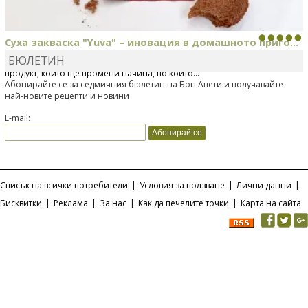
Суха закваска "Yuva" – иновация в домашното приго...
БЮЛЕТИН
Отскоро Лесафр България стартира предлагането на изцяло нов
продукт, който ще промени начина, по който...
Абонирайте се за седмичния бюлетин на Бон Апети и получавайте
най-новите рецепти и новини
E-mail:
Списък на всички потребители
|
Условия за ползване
|
Лични данни
|
Бисквитки
|
Реклама
|
За нас
|
Как да печелите точки
|
Карта на сайта