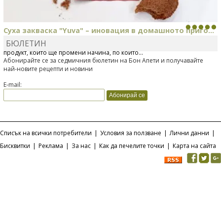
Суха закваска "Yuva" – иновация в домашното приго...
БЮЛЕТИН
Отскоро Лесафр България стартира предлагането на изцяло нов
продукт, който ще промени начина, по който...
Абонирайте се за седмичния бюлетин на Бон Апети и получавайте
най-новите рецепти и новини
E-mail:
Списък на всички потребители
|
Условия за ползване
|
Лични данни
|
Бисквитки
|
Реклама
|
За нас
|
Как да печелите точки
|
Карта на сайта