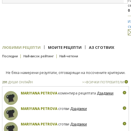
Г
с
0
И
с
|
|
ЛЮБИМИ РЕЦЕПТИ
МОИТЕ РЕЦЕПТИ
АЗ СГОТВИХ
|
|
Последни
Най-висок рейтинг
Най-четени
Не бяха намерени резултати, отговарящи на посочените критерии.
291
ДУШИ ОНЛАЙН
>>ВСИЧКИ ПОТРЕБИТЕЛИ
MARIYANA PETROVA
коментира рецептата
Дзадзики
MARIYANA PETROVA
сготви
Дзадзики
MARIYANA PETROVA
сготви
Дзадзики