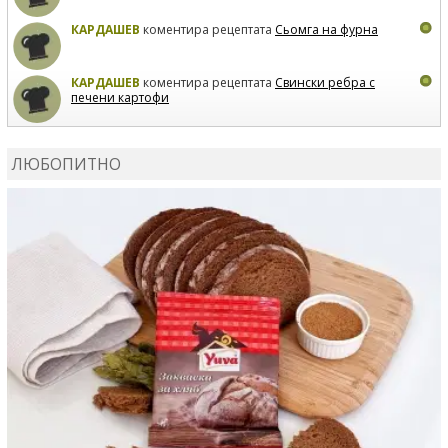
КАРДАШЕВ
коментира рецептата
Сьомга на фурна
КАРДАШЕВ
коментира рецептата
Свински ребра с
печени картофи
ВЛАДИМИРА
сготви
Пилешко с бяло вино и лимон
ЛЮБОПИТНО
MARINA_VITA
коментира рецептата
Киноа със
зеленчуци