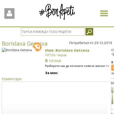
Toggle
navigat
Borislava Getseva
Потребител от 29.12.2019
Име: Borislava Getseva
О
"
ТИТЛА: Чирак
0
точки
0
Разберете как да печелите повече значки >>
За мен:
з
Коментари
М