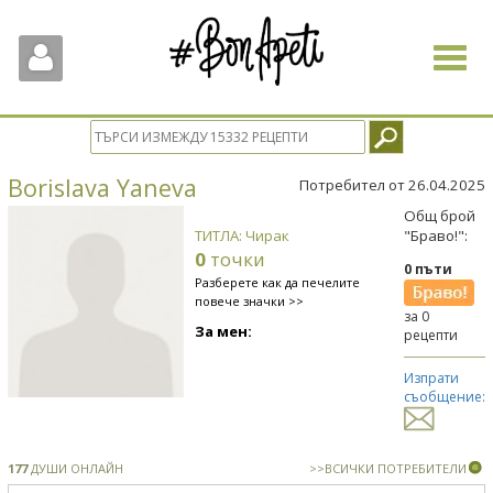
Toggle
navigat
Borislava Yaneva
Потребител от 26.04.2025
Общ брой
ТИТЛА: Чирак
"Браво!":
0
точки
0 пъти
Разберете как да печелите
повече значки >>
за 0
За мен:
рецепти
Изпрати
съобщение:
177
ДУШИ ОНЛАЙН
>>ВСИЧКИ ПОТРЕБИТЕЛИ