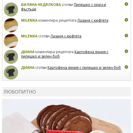
БИЛЯНА НЕДЯЛКОВА
сготви
Пилешко с ориз и
фъстъци
MILENKA
коментира рецептата
Лазаня с кюфтета
MILENKA
сготви
Лазаня с кюфтета
ДИАНА
коментира рецептата
Картофена яхния с
пилешко и зелен боб
ДИАНА
сготви
Картофена яхния с пилешко и зелен боб
MARIYANA PETROVA
коментира рецептата
Дзадзики
ЛЮБОПИТНО
MARIYANA PETROVA
сготви
Дзадзики