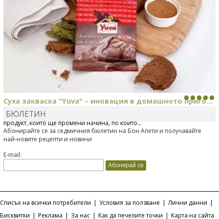
Суха закваска "Yuva" – иновация в домашното приго...
БЮЛЕТИН
Отскоро Лесафр България стартира предлагането на изцяло нов
продукт, който ще промени начина, по който...
Абонирайте се за седмичния бюлетин на Бон Апети и получавайте
най-новите рецепти и новини
E-mail:
Списък на всички потребители
|
Условия за ползване
|
Лични данни
|
Бисквитки
|
Реклама
|
За нас
|
Как да печелите точки
|
Карта на сайта