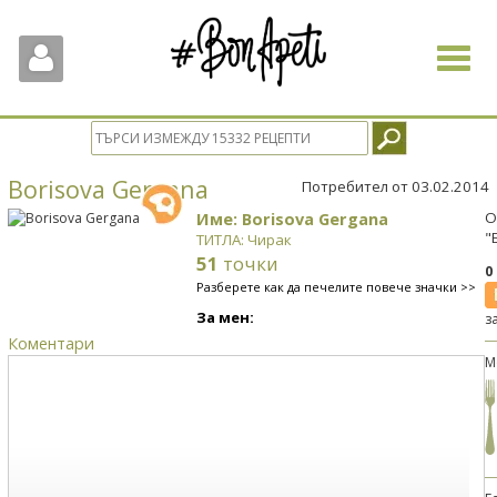
Toggle
navigat
Borisova Gergana
Потребител от 03.02.2014
Име: Borisova Gergana
О
"
ТИТЛА: Чирак
51
точки
0
Разберете как да печелите повече значки >>
За мен:
з
Коментари
М