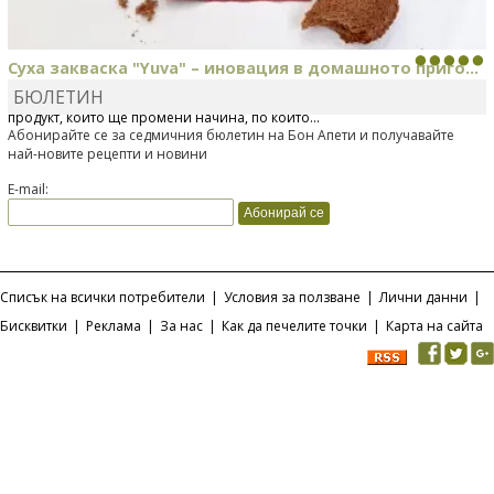
Суха закваска "Yuva" – иновация в домашното приго...
БЮЛЕТИН
Отскоро Лесафр България стартира предлагането на изцяло нов
продукт, който ще промени начина, по който...
Абонирайте се за седмичния бюлетин на Бон Апети и получавайте
най-новите рецепти и новини
E-mail:
Списък на всички потребители
|
Условия за ползване
|
Лични данни
|
Бисквитки
|
Реклама
|
За нас
|
Как да печелите точки
|
Карта на сайта