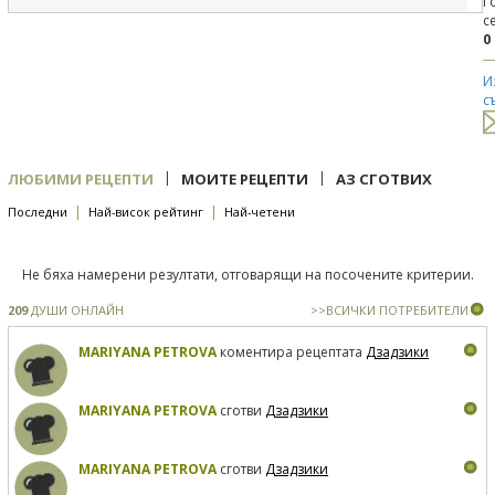
Г
с
0
И
с
|
|
ЛЮБИМИ РЕЦЕПТИ
МОИТЕ РЕЦЕПТИ
АЗ СГОТВИХ
|
|
Последни
Най-висок рейтинг
Най-четени
Не бяха намерени резултати, отговарящи на посочените критерии.
209
ДУШИ ОНЛАЙН
>>ВСИЧКИ ПОТРЕБИТЕЛИ
MARIYANA PETROVA
коментира рецептата
Дзадзики
MARIYANA PETROVA
сготви
Дзадзики
MARIYANA PETROVA
сготви
Дзадзики