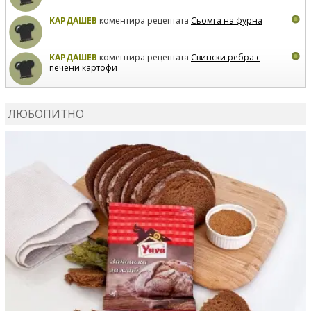
КАРДАШЕВ
коментира рецептата
Сьомга на фурна
КАРДАШЕВ
коментира рецептата
Свински ребра с
печени картофи
ВЛАДИМИРА
сготви
Пилешко с бяло вино и лимон
ЛЮБОПИТНО
MARINA_VITA
коментира рецептата
Киноа със
зеленчуци