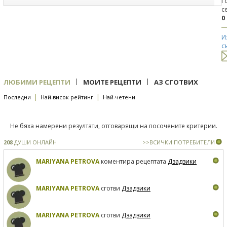
Г
с
0
И
с
|
|
ЛЮБИМИ РЕЦЕПТИ
МОИТЕ РЕЦЕПТИ
АЗ СГОТВИХ
|
|
Последни
Най-висок рейтинг
Най-четени
Не бяха намерени резултати, отговарящи на посочените критерии.
208
ДУШИ ОНЛАЙН
>>ВСИЧКИ ПОТРЕБИТЕЛИ
MARIYANA PETROVA
коментира рецептата
Дзадзики
MARIYANA PETROVA
сготви
Дзадзики
MARIYANA PETROVA
сготви
Дзадзики