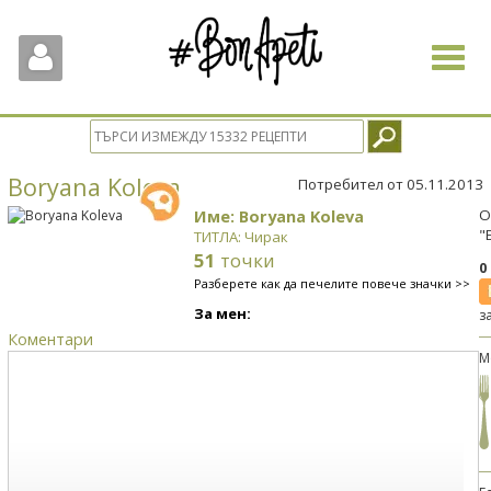
Toggle
navigat
Boryana Koleva
Потребител от 05.11.2013
Име: Boryana Koleva
О
"
ТИТЛА: Чирак
51
точки
0
Разберете как да печелите повече значки >>
За мен:
з
Коментари
М