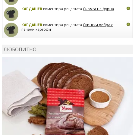
КАРДАШЕВ
коментира рецептата
Сьомга на фурна
КАРДАШЕВ
коментира рецептата
Свински ребра с
печени картофи
ВЛАДИМИРА
сготви
Пилешко с бяло вино и лимон
ЛЮБОПИТНО
MARINA_VITA
коментира рецептата
Киноа със
зеленчуци