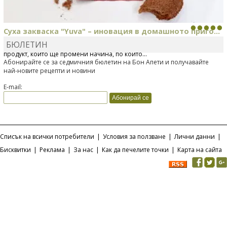
Суха закваска "Yuva" – иновация в домашното приго...
БЮЛЕТИН
Отскоро Лесафр България стартира предлагането на изцяло нов
продукт, който ще промени начина, по който...
Абонирайте се за седмичния бюлетин на Бон Апети и получавайте
най-новите рецепти и новини
E-mail:
Списък на всички потребители
|
Условия за ползване
|
Лични данни
|
Бисквитки
|
Реклама
|
За нас
|
Как да печелите точки
|
Карта на сайта