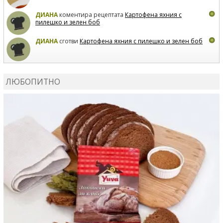
ДИАНА
коментира рецептата
Картофена яхния с
пилешко и зелен боб
ДИАНА
сготви
Картофена яхния с пилешко и зелен боб
MARIYANA PETROVA
коментира рецептата
Дзадзики
ЛЮБОПИТНО
MARIYANA PETROVA
сготви
Дзадзики