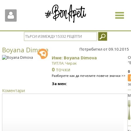
Toggle
navigat
Boyana Dimova
Потребител от 09.10.2015
Име: Boyana Dimova
О
"
ТИТЛА: Чирак
0
точки
0
Разберете как да печелите повече значки >>
За мен:
з
Коментари
М