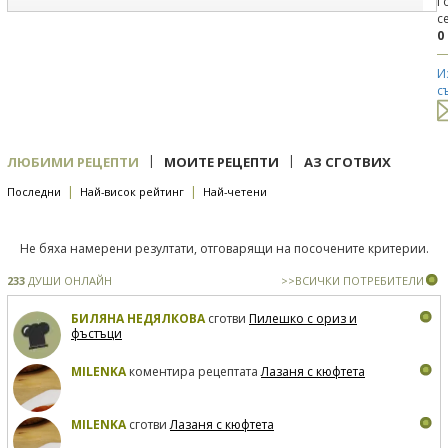
Г
с
0
И
с
|
|
ЛЮБИМИ РЕЦЕПТИ
МОИТЕ РЕЦЕПТИ
АЗ СГОТВИХ
|
|
Последни
Най-висок рейтинг
Най-четени
Не бяха намерени резултати, отговарящи на посочените критерии.
233
ДУШИ ОНЛАЙН
>>ВСИЧКИ ПОТРЕБИТЕЛИ
БИЛЯНА НЕДЯЛКОВА
сготви
Пилешко с ориз и
фъстъци
MILENKA
коментира рецептата
Лазаня с кюфтета
MILENKA
сготви
Лазаня с кюфтета