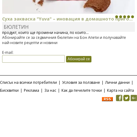
Суха закваска "Yuva" – иновация в домашното приго...
БЮЛЕТИН
Отскоро Лесафр България стартира предлагането на изцяло нов
продукт, който ще промени начина, по който...
Абонирайте се за седмичния бюлетин на Бон Апети и получавайте
най-новите рецепти и новини
E-mail:
Списък на всички потребители
|
Условия за ползване
|
Лични данни
|
Бисквитки
|
Реклама
|
За нас
|
Как да печелите точки
|
Карта на сайта