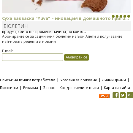
Суха закваска "Yuva" – иновация в домашното приго...
БЮЛЕТИН
Отскоро Лесафр България стартира предлагането на изцяло нов
продукт, който ще промени начина, по който...
Абонирайте се за седмичния бюлетин на Бон Апети и получавайте
най-новите рецепти и новини
E-mail:
Списък на всички потребители
|
Условия за ползване
|
Лични данни
|
Бисквитки
|
Реклама
|
За нас
|
Как да печелите точки
|
Карта на сайта