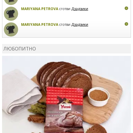
MARIYANA PETROVA
сготви
Дзадзики
MARIYANA PETROVA
сготви
Дзадзики
КАРДАШЕВ
коментира рецептата
Сьомга на фурна
ЛЮБОПИТНО
КАРДАШЕВ
коментира рецептата
Свински ребра с
печени картофи