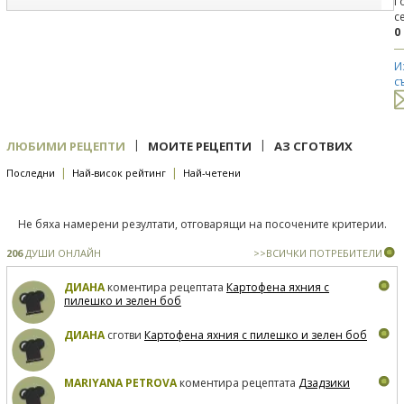
Г
с
0
И
с
|
|
ЛЮБИМИ РЕЦЕПТИ
МОИТЕ РЕЦЕПТИ
АЗ СГОТВИХ
|
|
Последни
Най-висок рейтинг
Най-четени
Не бяха намерени резултати, отговарящи на посочените критерии.
206
ДУШИ ОНЛАЙН
>>ВСИЧКИ ПОТРЕБИТЕЛИ
ДИАНА
коментира рецептата
Картофена яхния с
пилешко и зелен боб
ДИАНА
сготви
Картофена яхния с пилешко и зелен боб
MARIYANA PETROVA
коментира рецептата
Дзадзики