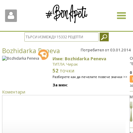
Toggle
navigat
Bozhidarka Peneva
Потребител от 03.01.2014
Име: Bozhidarka Peneva
О
"
ТИТЛА: Чирак
52
точки
0
Разберете как да печелите повече значки >>
За мен:
з
Коментари
М